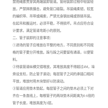
禁用绳索贯穿其两端装卸管道。管材装卸过程中轻装轻
放，严禁摔跌撞击，避免管口碰裂。吊装绳柔韧，较宽
的编织带、吊带或绳索，严禁光身钢丝绳或铁链吊装。
在起吊和搬运时，必须平稳，不得损坏。吊点应符合设
计要求，满足管道弯距小的原则。
二、管子装卸的注意事项：
①进场的管子应堆放在平整的地方，不同类别和不同规
格的管子要分开堆放。跺与跺之间要留有通道，以便管
料。
②待装管道纵横交错堆放，其堆放高度不得超过4M，垛
旁设支柱，防止管子滚动；每层管子之间的承插口相间
平放，堆放时用木块垫好以防滚动。
③管道应用垫木垫起，每层管子之间的垫木必须上下对
齐在一条直线上，每根管子的两块垫木间距离为0.6倍的
管子长度，堆放高度为3层。