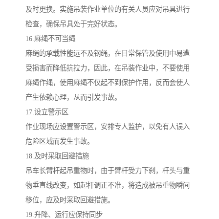
及时更换。实施吊装作业单位的有关人员应对吊具进行
检查，确保吊具处于完好状态。
16.麻绳不可当绳
麻绳的承载性能远不及钢绳，在日常保管及使用中易遭
受损害而降低抗拉力，因此，在吊装作业中，不要使用
麻绳作绳，使用麻绳不仅起不到保护作用，反而会使人
产生依赖心理，从而引发事故。
17.设立警示区
作业现场应设置警示区，安排专人监护，以免有人误入
危险区域而发生事故。
18.及时采取回避措施
吊车长臂杆起吊重物时，由于臂杆受力下刹，杆头与重
物垂直线改变，如起杆调正不准，将造成被吊重物瞬间
移位，应及时采取回避措施。
19.升降、运行应保持同步