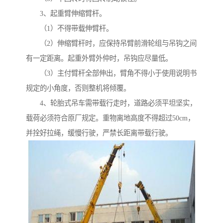
3、起重臂伸缩臂杆。
（1）不得带载伸臂杆。
（2）伸缩臂杆时，应保持吊臂前滑轮组与吊钩之间
有一定距离。起重外臂外仲时，吊钩应尽量低。
（3）主付臂杆全部伸出，臂角不得小于使用说明书
规定的小角度，否则整机将倾覆。
4、轮胎式吊车需带载行走时，道路必须平坦坚实，
载荷必须符合原厂规定。重物离地高度不得超过50cm，
并拴好拉绳，缓慢行驶，严禁长距离带载行驶。