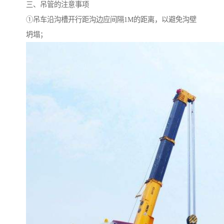
三、吊管的注意事项
①吊车沿沟槽开行距沟边应间隔1M的距离，以避免沟壁
坍塌；