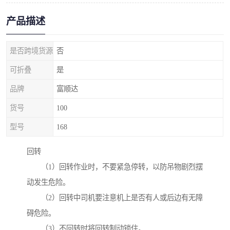
产品描述
是否跨境货源
否
可折叠
是
品牌
富顺达
货号
100
型号
168
回转
（1）回转作业时，不要紧急停转，以防吊物剧烈摆
动发生危险。
（2）回转中司机要注意机上是否有人或后边有无障
碍危险。
（3）不回转时将回转制动锁住。