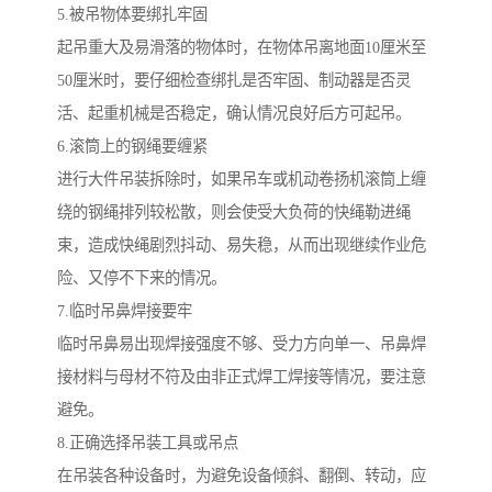
5.被吊物体要绑扎牢固
起吊重大及易滑落的物体时，在物体吊离地面10厘米至
50厘米时，要仔细检查绑扎是否牢固、制动器是否灵
活、起重机械是否稳定，确认情况良好后方可起吊。
6.滚筒上的钢绳要缠紧
进行大件吊装拆除时，如果吊车或机动卷扬机滚筒上缠
绕的钢绳排列较松散，则会使受大负荷的快绳勒进绳
束，造成快绳剧烈抖动、易失稳，从而出现继续作业危
险、又停不下来的情况。
7.临时吊鼻焊接要牢
临时吊鼻易出现焊接强度不够、受力方向单一、吊鼻焊
接材料与母材不符及由非正式焊工焊接等情况，要注意
避免。
8.正确选择吊装工具或吊点
在吊装各种设备时，为避免设备倾斜、翻倒、转动，应