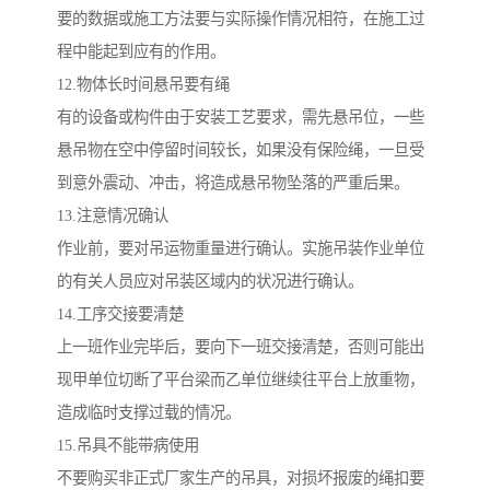
要的数据或施工方法要与实际操作情况相符，在施工过
程中能起到应有的作用。
12.物体长时间悬吊要有绳
有的设备或构件由于安装工艺要求，需先悬吊位，一些
悬吊物在空中停留时间较长，如果没有保险绳，一旦受
到意外震动、冲击，将造成悬吊物坠落的严重后果。
13.注意情况确认
作业前，要对吊运物重量进行确认。实施吊装作业单位
的有关人员应对吊装区域内的状况进行确认。
14.工序交接要清楚
上一班作业完毕后，要向下一班交接清楚，否则可能出
现甲单位切断了平台梁而乙单位继续往平台上放重物，
造成临时支撑过载的情况。
15.吊具不能带病使用
不要购买非正式厂家生产的吊具，对损坏报废的绳扣要