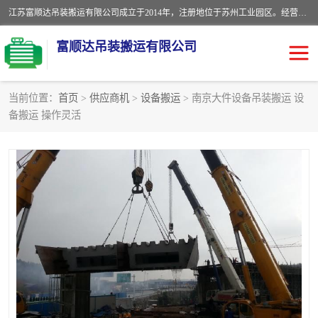
江苏富顺达吊装搬运有限公司成立于2014年，注册地位于苏州工业园区。经营范围包括起重吊装、搬运装卸服务；叉车、吊车租赁；水电安装；机电工程施工及维护；机电设备安装；家政服务、保洁服务。苏州搬运公司，苏州叉车出租，苏州吊车出租，苏州工厂设备搬运，专业设备吊装服务。
富顺达吊装搬运有限公司
当前位置：
首页
>
供应商机
>
设备搬运
> 南京大件设备吊装搬运 设
备搬运 操作灵活
苏州设备搬运吊装服务
发电机出租
工厂搬迁公司
设备包装
设备定位移位
起重吊装
设备搬运
吊装公司
工厂设备搬运
专业设备吊装服务
吊车出租租赁服务
叉车出租租赁服务