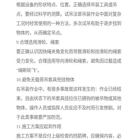
根据设备的形状特点、位置，正确选择吊装工具或吊
点，要经过科学的测算。试吊法是吊装作业中面对复杂
工况时经常使用的一种方法，多次试吊有助于逐步找到
物体的，从而确定吊点。
9.合理选用滑轮、绳索
要正确认识因快绳夹角变化而导致滑轮和拴滑轮的绳索
受力变化，合理选用导向滑轮和绳索，避免因过载造成
“绳断轮飞”。
10.避免无载荷吊索具兜挂物体
在吊装作业中，有很多事故是这样发生的：作业已经结
束，自由状态下的吊索具挂拉住已摘钩的被吊物或其他
物体，操作人员或指挥人员反应不及时而引发惨剧。对
于此类事故要严加防范。
11.施工方案应起到作用
施工方案不是应付上级检查的挡箭牌，应确保内容，必