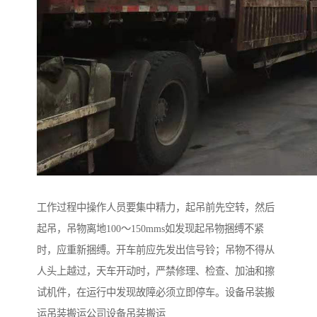
工作过程中操作人员要集中精力，起吊前先空转，然后
起吊，吊物离地100～150mms如发现起吊物捆缚不紧
时，应重新捆缚。开车前应先发出信号铃；吊物不得从
人头上越过，天车开动时，严禁修理、检查、加油和擦
试机件，在运行中发现故障必须立即停车。设备吊装搬
运吊装搬运公司设备吊装搬运