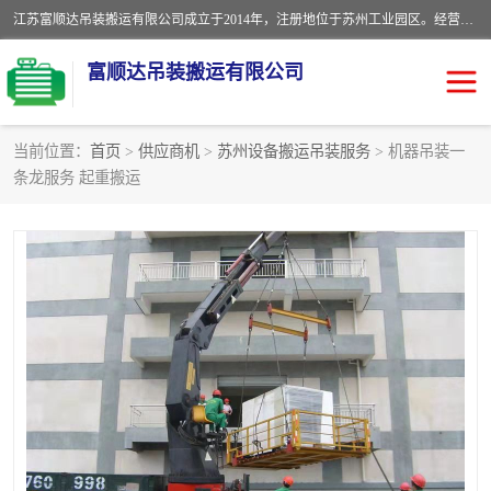
江苏富顺达吊装搬运有限公司成立于2014年，注册地位于苏州工业园区。经营范围包括起重吊装、搬运装卸服务；叉车、吊车租赁；水电安装；机电工程施工及维护；机电设备安装；家政服务、保洁服务。苏州搬运公司，苏州叉车出租，苏州吊车出租，苏州工厂设备搬运，专业设备吊装服务。
富顺达吊装搬运有限公司
当前位置：
首页
>
供应商机
>
苏州设备搬运吊装服务
> 机器吊装一
条龙服务 起重搬运
苏州设备搬运吊装服务
发电机出租
工厂搬迁公司
设备包装
设备定位移位
起重吊装
设备搬运
吊装公司
工厂设备搬运
专业设备吊装服务
吊车出租租赁服务
叉车出租租赁服务