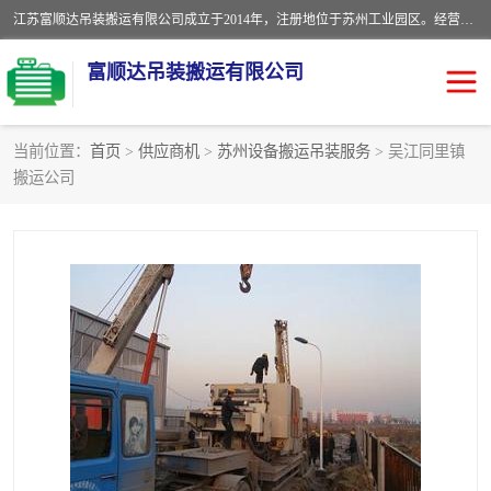
江苏富顺达吊装搬运有限公司成立于2014年，注册地位于苏州工业园区。经营范围包括起重吊装、搬运装卸服务；叉车、吊车租赁；水电安装；机电工程施工及维护；机电设备安装；家政服务、保洁服务。苏州搬运公司，苏州叉车出租，苏州吊车出租，苏州工厂设备搬运，专业设备吊装服务。
富顺达吊装搬运有限公司
当前位置：
首页
>
供应商机
>
苏州设备搬运吊装服务
> 吴江同里镇
搬运公司
苏州设备搬运吊装服务
发电机出租
工厂搬迁公司
设备包装
设备定位移位
起重吊装
设备搬运
吊装公司
工厂设备搬运
专业设备吊装服务
吊车出租租赁服务
叉车出租租赁服务