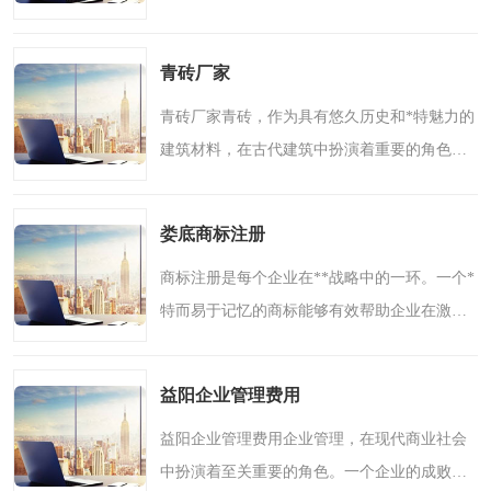
饰元素，砖雕不仅具有高的艺术**，承载着丰
富的历史文化内涵。在秦皇岛砖雕厂，我们秉
青砖厂家
承着对传统工艺的尊..
青砖厂家青砖，作为具有悠久历史和*特魅力的
建筑材料，在古代建筑中扮演着重要的角色。
其深厚的文化内涵和*特的制作工艺使之成为建
筑领域中备受推崇的材料之一。邯郸市亿泽古
娄底商标注册
建材有限公司作为..
商标注册是每个企业在**战略中的一环。一个*
特而易于记忆的商标能够有效帮助企业在激烈
的市场竞争中脱颖而出，树立**形象，提升消
费者对产品或服务的认知度和信任感。针对娄
益阳企业管理费用
底地区的企业，商标..
益阳企业管理费用企业管理，在现代商业社会
中扮演着至关重要的角色。一个企业的成败，