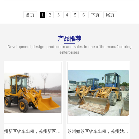
作，是需要我们充分的准备、周密的计划和精
首页
1
2
3
4
5
6
下页
尾页
心的执行。下面将为..
产品推荐
Development, design, production and sales in one of the manufacturing
enterprises
苏州姑苏区铲车出租，苏州姑苏区装载机出租