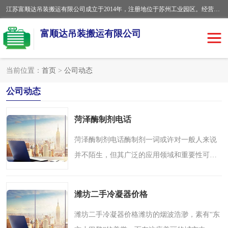
江苏富顺达吊装搬运有限公司成立于2014年，注册地位于苏州工业园区。经营范围包括起重吊装、搬运装卸服务；叉车、吊车租赁；水电安装；机电工程施工及维护；机电设备安装；家政服务、保洁服务。苏州搬运公司，苏州叉车出租，苏州吊车出租，苏州工厂设备搬运，专业设备吊装服务。
富顺达吊装搬运有限公司
当前位置：
首页
>
公司动态
苏州设备搬运吊装服务
发电机出租
公司动态
工厂搬迁公司
设备包装
菏泽酶制剂电话
设备定位移位
起重吊装
菏泽酶制剂电话酶制剂一词或许对一般人来说
并不陌生，但其广泛的应用领域和重要性可能
设备搬运
吊装公司
让人们熟悉程度有限。作为具有催化功能的生
物制品，酶制剂在食品、、纺织、环保等多个
工厂设备搬运
专业设备吊装服务
潍坊二手冷凝器价格
领域中发挥着至关重..
吊车出租租赁服务
叉车出租租赁服务
潍坊二手冷凝器价格潍坊的烟波浩渺，素有“东