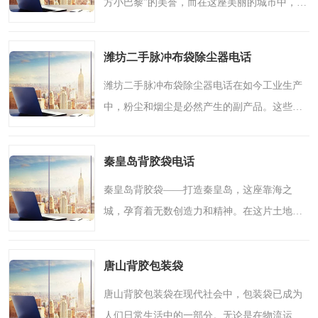
方小巴黎”的美誉，而在这座美丽的城市中，我
们的公司——“梁山鲁兴二手设备购销部”，为
您提供着的二手冷凝器及多种化工设备。在这
潍坊二手脉冲布袋除尘器电话
里，我们将以..
潍坊二手脉冲布袋除尘器电话在如今工业生产
中，粉尘和烟尘是必然产生的副产品。这些废
气不仅影响环境卫生，还对员工的健康构成威
胁。因此，为了改善工作环境，提升生产效
秦皇岛背胶袋电话
率，企业普遍需借助除..
秦皇岛背胶袋——打造秦皇岛，这座靠海之
城，孕育着无数创造力和精神。在这片土地
上，有一家成立于2002年的公司，拥有设备和
雄厚技术力量，致力于生产“背胶袋”等产品，
唐山背胶包装袋
助力客户实现包装需求..
唐山背胶包装袋在现代社会中，包装袋已成为
人们日常生活中的一部分。无论是在物流运