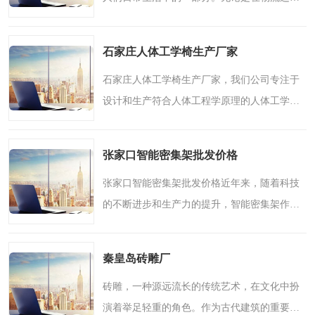
输、市购物、办具、还是化妆品行业，背胶包
装袋作为一种特殊的包装袋，正逐渐成为人们
石家庄人体工学椅生产厂家
选择的新宠。唐山背胶..
石家庄人体工学椅生产厂家，我们公司专注于
设计和生产符合人体工程学原理的人体工学
椅，致力于为用户提供舒适的坐姿体验，减轻
身体疲劳，提高工作效率。在这篇文章中，我
张家口智能密集架批发价格
们将详细介绍人体工学..
张家口智能密集架批发价格近年来，随着科技
的不断进步和生产力的提升，智能密集架作为
一种的文件储存和管理解决方案逐渐受到各行
各业的关注和青睐。作为一家的智能密集架生
秦皇岛砖雕厂
产厂家，我们致力于..
砖雕，一种源远流长的传统艺术，在文化中扮
演着举足轻重的角色。作为古代建筑的重要装