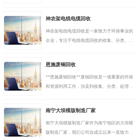
很大程度上取决于其管理水平和策略执行能
力。在复杂多变的市场环境下，良好的企业管
神农架电线电缆回收
理是企业生存和发展的..
神农架电线电缆回收是一家致力于环保事业的
企业，专注于电线电缆回收的收集、分类、拆
解、处理和再利用。在当今社会，随着电子设
备的普及和科技进步，废旧电线电缆处理成为
恩施废铜回收
了一个日益重要的环..
**恩施废铜回收**废铜回收是一项重要的环保
和资源利用工作，涉及到收集、分类、处理、
再利用等多个环节。恩施禾口王再生资源有限
公司是一家致力于废铜回收，废金属再利用的
南宁大坝模版制造厂家
企业。公司业务范围..
南宁大坝模版制造厂家作为南宁地区的大坝模
版制造厂家，我们公司自成立以来一直致力于