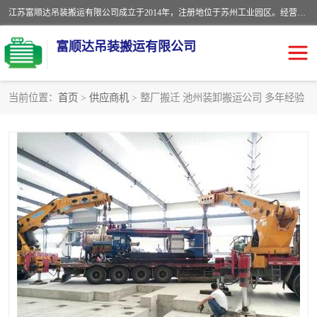
江苏富顺达吊装搬运有限公司成立于2014年，注册地位于苏州工业园区。经营范围包括起重吊装、搬运装卸服务；叉车、吊车租赁；水电安装；机电工程施工及维护；机电设备安装；家政服务、保洁服务。苏州搬运公司，苏州叉车出租，苏州吊车出租，苏州工厂设备搬运，专业设备吊装服务。
富顺达吊装搬运有限公司
当前位置：
首页
>
供应商机
> 整厂搬迁 池州装卸搬运公司 多年经验
苏州设备搬运吊装服务
发电机出租
工厂搬迁公司
设备包装
设备定位移位
起重吊装
设备搬运
吊装公司
工厂设备搬运
专业设备吊装服务
吊车出租租赁服务
叉车出租租赁服务