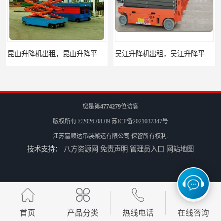
吴江升降机出租，吴江升降平台出租
太仓升降机出租，太仓升降平台出租
您是第
4774279
位访客
版权所有 ©2026-08-09
苏ICP备2021037347号
江苏富顺达吊装搬运有限公司
保留所有权利.
技术支持：
八方资源网
免责声明
管理员入口
网站地图
苏州古城区叉车出租
苏州叉车出租，苏州叉车租赁公司
首页
产品分类
热线电话
在线咨询