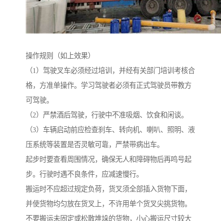
操作规则（如上效果）
（1）驾驶叉车必须经过培训，并经有关部门培训考核合
格，方准单操作。学习驾驶者必须有正式驾驶员带教方
可驾驶。
（2）严禁酒后驾驶，行驶中不准吸烟、饮食和闲谈。
（3）车辆启动前应检查刹车、转向机、喇叭、照明、液
压系统等装置是否灵敏可靠，严禁带病出车。
起步时要查看周围情况，确保无人和障碍物后再鸣号起
步。行驶时遇不良条件，应减速慢行。
搬运时不应超过规定负荷，货叉须全部插入货物下面，
并使货物均匀放在货叉上，不许用单个货叉尖挑货物。
不要搬运未固定或松散堆垛的货物，小心搬运尺寸较大