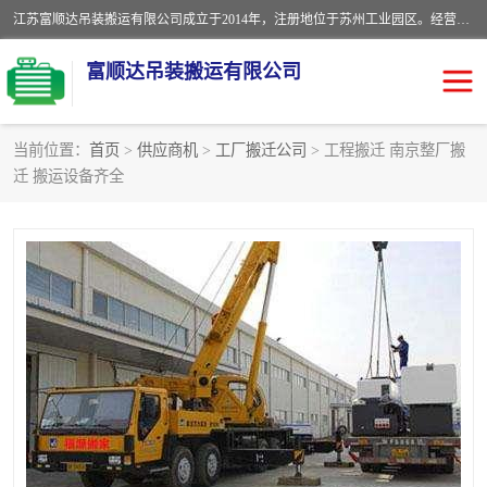
江苏富顺达吊装搬运有限公司成立于2014年，注册地位于苏州工业园区。经营范围包括起重吊装、搬运装卸服务；叉车、吊车租赁；水电安装；机电工程施工及维护；机电设备安装；家政服务、保洁服务。苏州搬运公司，苏州叉车出租，苏州吊车出租，苏州工厂设备搬运，专业设备吊装服务。
富顺达吊装搬运有限公司
当前位置：
首页
>
供应商机
>
工厂搬迁公司
> 工程搬迁 南京整厂搬
迁 搬运设备齐全
苏州设备搬运吊装服务
发电机出租
工厂搬迁公司
设备包装
设备定位移位
起重吊装
设备搬运
吊装公司
工厂设备搬运
专业设备吊装服务
吊车出租租赁服务
叉车出租租赁服务