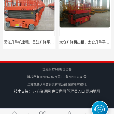
吴江升降机出租，吴江升降平台出租
太仓升降机出租，太仓升降平台出租
您是第
4774382
位访客
版权所有 ©2026-08-09
苏ICP备2021037347号
江苏富顺达吊装搬运有限公司
保留所有权利.
技术支持：
八方资源网
免责声明
管理员入口
网站地图
苏州古城区叉车出租
苏州叉车出租，苏州叉车租赁公司