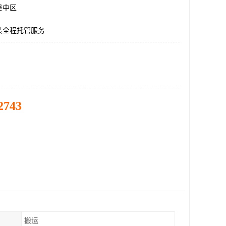
吴中区
装全程托管服务
2743
搬运