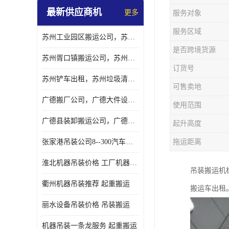
最新供应商机
更多
服务对象
服务区域
苏州工业园区搬运公司，苏州工业园区搬厂公司
是否跨境货源
苏州胥口镇搬运公司，苏州胥口镇吊装搬厂公司
订货号
苏州铲车出租，苏州垃圾清理铲车租赁服务
可售卖地
广德搬厂公司，广德大件设备搬厂，广德搬运
使用范围
广德县装卸搬运公司，广德县机器搬运公司
起升高度
张家港吊装公司8--300汽车吊出租）
拖运距离
淮北机器吊装价格 工厂机器吊装
吊装搬运机械
衢州机器吊装推荐 起重搬运
搬运车出租
丽水设备吊装价格 吊装搬运
机器吊装一条龙服务 起重搬运