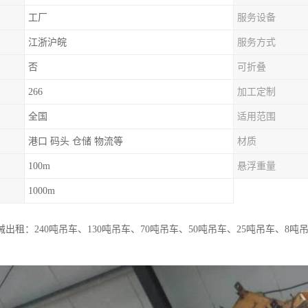
工厂
服务设备
江浙沪皖
服务方式
否
可折叠
266
加工定制
全国
适用范围
港口 码头 仓储 物流等
材质
100m
悬浮重量
1000m
出租：240吨吊车、130吨吊车、70吨吊车、50吨吊车、25吨吊车、8
。