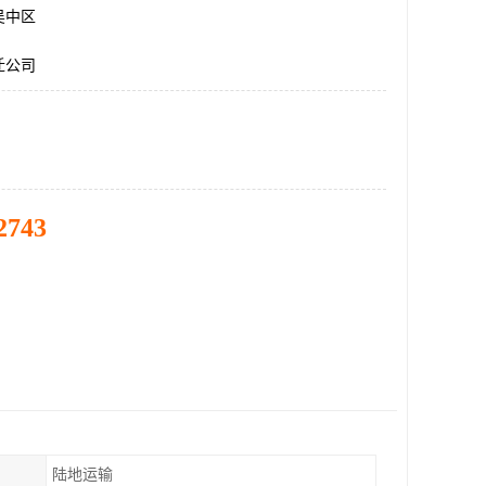
吴中区
迁公司
2743
陆地运输