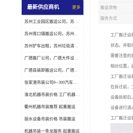
最新供应商机
更多
搬运货物
服务方式
苏州工业园区搬运公司，苏州工业园区搬厂公司
苏州胥口镇搬运公司，苏州胥口镇吊装搬厂公司
工厂搬迁设
状态。并取
苏州铲车出租，苏州垃圾清理铲车租赁服务
需要注意的
广德搬厂公司，广德大件设备搬厂，广德搬运
相对位置，
广德县装卸搬运公司，广德县机器搬运公司
工厂搬迁设
张家港吊装公司8--300汽车吊出租）
在拆迁前，
淮北机器吊装价格 工厂机器吊装
设备拆卸后
衢州机器吊装推荐 起重搬运
设备进行清
工厂搬迁设
丽水设备吊装价格 吊装搬运
机器吊装一条龙服务 起重搬运