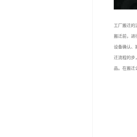
工厂搬迁的
搬迁前，进
设备确认、
迁流程的步
品。在搬迁