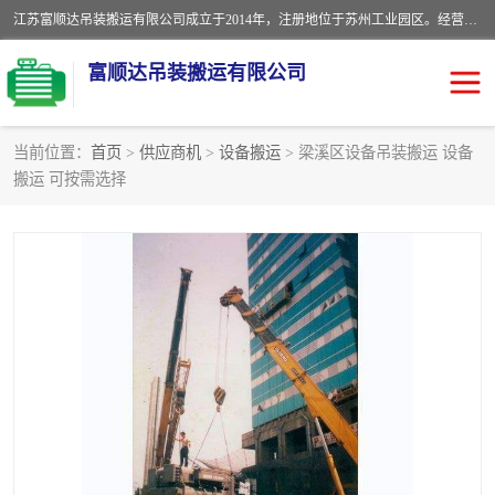
江苏富顺达吊装搬运有限公司成立于2014年，注册地位于苏州工业园区。经营范围包括起重吊装、搬运装卸服务；叉车、吊车租赁；水电安装；机电工程施工及维护；机电设备安装；家政服务、保洁服务。苏州搬运公司，苏州叉车出租，苏州吊车出租，苏州工厂设备搬运，专业设备吊装服务。
富顺达吊装搬运有限公司
当前位置：
首页
>
供应商机
>
设备搬运
> 梁溪区设备吊装搬运 设备
搬运 可按需选择
苏州设备搬运吊装服务
发电机出租
工厂搬迁公司
设备包装
设备定位移位
起重吊装
设备搬运
吊装公司
工厂设备搬运
专业设备吊装服务
吊车出租租赁服务
叉车出租租赁服务