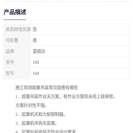
产品描述
是否跨境货源
否
可折叠
是
品牌
富顺达
货号
100
型号
168
施工现场超重吊装常见隐患有哪些
1．超重吊装作业无方案，有作业方案但未经上级审批，
方案针对性不强。
2．起重机无和力矩限制器。
3．起重机吊钩无装置。
4．起重扒杆组装不符合设计要求。