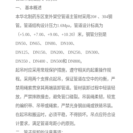
一、 基本概述
本华北制药东区室外架空管道主管材采用20# 、304钢
管。管道结构设计压力1.6Mpa，管道设计标高为
（+5.00、+7.00、+9.00、+10.20）米，钢管分别是
DN50、DN65、 DN80、 DN100、
DN125、 DN150、 DN200、 DN250、 DN300、
DN350 、DN400 、DN500和 DN800。
起吊时应采用常规保护措施，遵守相关的起重操作规
程。采用两个支撑点起吊，保证管道在空中的均衡，严
禁用绳索贯穿其两端装卸管道。管材装卸过程中轻装轻
放，严禁摔跌撞击，避免管口碰裂。吊装绳柔韧，较宽
的编织带、吊带或绳索，严禁光身钢丝绳或铁链吊装。
在起吊和搬运时，必须平稳，不得损坏。吊点应符合设
计要求，满足管道弯距小的原则。
二、管子装卸的注意事项：