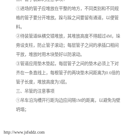
①进场的管子应堆放在平整的地方，不同类别和不同规
格的管子要分开堆放。跺与跺之间要留有通道，以便管
料。
②待装管道纵横交错堆放，其堆放高度不得超过4M，垛
旁设支柱，防止管子滚动；每层管子之间的承插口相间
平放，堆放时用木块垫好以防滚动。
③管道应用垫木垫起，每层管子之间的垫木必须上下对
齐在一条直线上，每根管子的两块垫木间距离为0.6倍的
管子长度，堆放高度为3层。
三、吊管的注意事项
①吊车沿沟槽开行距沟边应间隔1M的距离，以避免沟壁
坍塌；
http://www.jsfsddz.com