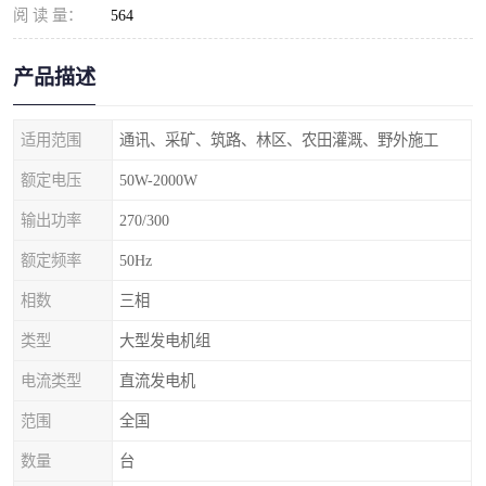
阅 读 量：
564
产品描述
适用范围
通讯、采矿、筑路、林区、农田灌溉、野外施工
额定电压
50W-2000W
输出功率
270/300
额定频率
50Hz
相数
三相
类型
大型发电机组
电流类型
直流发电机
范围
全国
数量
台