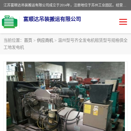
江苏富顺达吊装搬运有限公司成立于2014年，注册地位于苏州工业园区。经营范围包括起重吊装、搬运装卸服务；叉车、吊车租赁；水电安装；机电工程施工及维护；机电设备安装；家政服务、保洁服务。苏州搬运公司，苏州叉车出租，苏州吊车出租，苏州工厂设备搬运，专业设备吊装服务。
富顺达吊装搬运有限公司
当前位置：
首页
>
供应商机
> 温州型号齐全发电机租赁型号规格俱全
工地发电机
苏州设备搬运吊装服务
发电机出租
工厂搬迁公司
设备包装
设备定位移位
起重吊装
设备搬运
吊装公司
工厂设备搬运
专业设备吊装服务
吊车出租租赁服务
叉车出租租赁服务