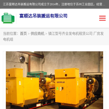
江苏富顺达吊装搬运有限公司成立于2014年，注册地位于苏州工业园区。经营范围包括起重吊装、搬运装卸服务；叉车、吊车租赁；水电安装；机电工程施工及维护；机电设备安装；家政服务、保洁服务。苏州搬运公司，苏州叉车出租，苏州吊车出租，苏州工厂设备搬运，专业设备吊装服务。
富顺达吊装搬运有限公司
当前位置：
首页
>
供应商机
> 镇江型号齐全发电机租赁公司 厂房发
电机组
苏州设备搬运吊装服务
发电机出租
工厂搬迁公司
设备包装
设备定位移位
起重吊装
设备搬运
吊装公司
工厂设备搬运
专业设备吊装服务
吊车出租租赁服务
叉车出租租赁服务