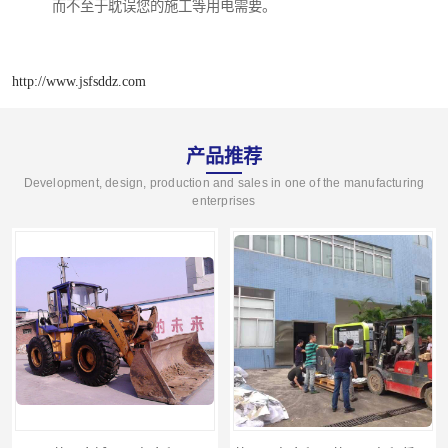
而不至于耽误您的施工等用电需要。
http://www.jsfsddz.com
产品推荐
Development, design, production and sales in one of the manufacturing
enterprises