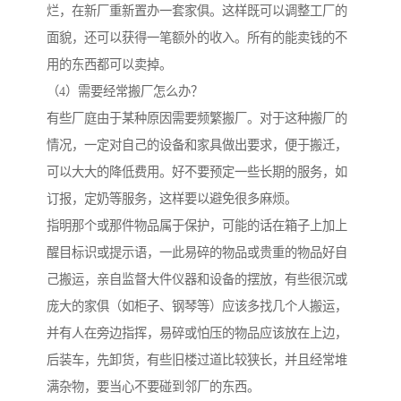
烂，在新厂重新置办一套家俱。这样既可以调整工厂的
面貌，还可以获得一笔额外的收入。所有的能卖钱的不
用的东西都可以卖掉。
（4）需要经常搬厂怎么办？
有些厂庭由于某种原因需要频繁搬厂。对于这种搬厂的
情况，一定对自己的设备和家具做出要求，便于搬迁，
可以大大的降低费用。好不要预定一些长期的服务，如
订报，定奶等服务，这样要以避免很多麻烦。
指明那个或那件物品属于保护，可能的话在箱子上加上
醒目标识或提示语，一此易碎的物品或贵重的物品好自
己搬运，亲自监督大件仪器和设备的摆放，有些很沉或
庞大的家俱（如柜子、钢琴等）应该多找几个人搬运，
并有人在旁边指挥，易碎或怕压的物品应该放在上边，
后装车，先卸货，有些旧楼过道比较狭长，并且经常堆
满杂物，要当心不要碰到邻厂的东西。