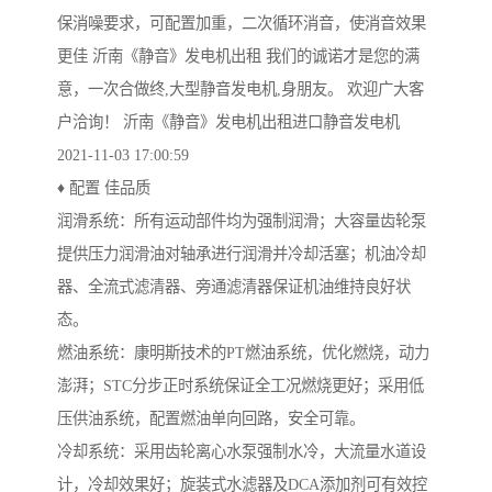
保消噪要求，可配置加重，二次循环消音，使消音效果
更佳 沂南《静音》发电机出租 我们的诚诺才是您的满
意，一次合做终,大型静音发电机,身朋友。 欢迎广大客
户洽询！ 沂南《静音》发电机出租进口静音发电机
2021-11-03 17:00:59
♦ 配置 佳品质
润滑系统：所有运动部件均为强制润滑；大容量齿轮泵
提供压力润滑油对轴承进行润滑并冷却活塞；机油冷却
器、全流式滤清器、旁通滤清器保证机油维持良好状
态。
燃油系统：康明斯技术的PT燃油系统，优化燃烧，动力
澎湃；STC分步正时系统保证全工况燃烧更好；采用低
压供油系统，配置燃油单向回路，安全可靠。
冷却系统：采用齿轮离心水泵强制水冷，大流量水道设
计，冷却效果好；旋装式水滤器及DCA添加剂可有效控