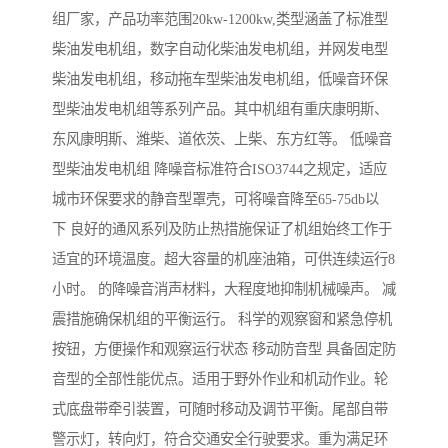
组厂家，产品功率范围20kw-1200kw,类型涵盖了标准型
柴油发电机组，数字自动化柴油发电机组，并网发电型
柴油发电机组，移动拖车型柴油发电机组，低噪音环保
型柴油发电机组等系列产品。其中机组有重庆康明斯、
东风康明斯、潍柴、道依茨、上柴、东方红等。 低噪音
型柴油发电机组 降噪音标准符合ISO3744之规定，适应
城市环保要求的静音型罩壳，可将噪音降至65-75db以
下 良好的通风系列及防止热措施保证了机组始终工作于
适宜的环境温度。超大容量的机座油箱，可供连续运行8
小时。 的降噪音消声材料，大程度地抑制机械噪声。 减
震措施确保机组的平衡运行。 科学的观察窗和紧急停机
按钮，方便操作和观察运行状态 移动防音型 具备固定防
音型的全部性能优点。适用于野外作业和机动作业。轮
式底盘带牵引装置，可随时移动及调节平衡。尾部自带
警示灯，转向灯，符合交通安全行驶要求。重为满足环