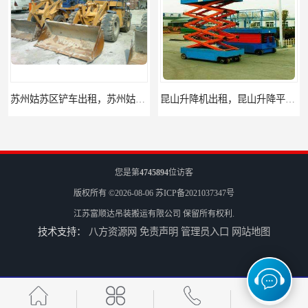
昆山升降机出租，昆山升降平台出租
吴江升降机出租，吴江升降平台出租
您是第
4745894
位访客
版权所有 ©2026-08-06
苏ICP备2021037347号
江苏富顺达吊装搬运有限公司
保留所有权利.
技术支持：
八方资源网
免责声明
管理员入口
网站地图
太仓升降机出租，太仓升降平台出租
苏州古城区叉车出租