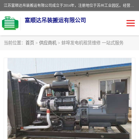
江苏富顺达吊装搬运有限公司成立于2014年，注册地位于苏州工业园区。经营范围包括起重吊装、搬运装卸服务；叉车、吊车租赁；水电安装；机电工程施工及维护；机电设备安装；家政服务、保洁服务。苏州搬运公司，苏州叉车出租，苏州吊车出租，苏州工厂设备搬运，专业设备吊装服务。
富顺达吊装搬运有限公司
当前位置：
首页
>
供应商机
> 蚌埠发电机租赁维修 一站式服务
苏州设备搬运吊装服务
发电机出租
工厂搬迁公司
设备包装
设备定位移位
起重吊装
设备搬运
吊装公司
工厂设备搬运
专业设备吊装服务
吊车出租租赁服务
叉车出租租赁服务