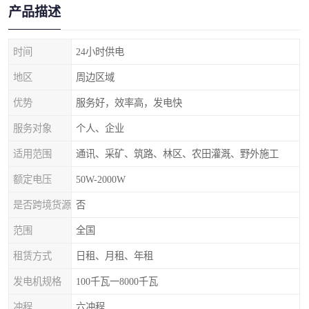
产品描述
时间
24小时供电
地区
周边区域
优势
服务好，效率高，发电快
服务对象
个人、企业
适用范围
通讯、采矿、筑路、林区、农田灌溉、野外施工
额定电压
50W-2000W
是否跨境货源
否
范围
全国
租赁方式
日租、月租、年租
发电机规格
100千瓦一8000千瓦
冲程
六冲程