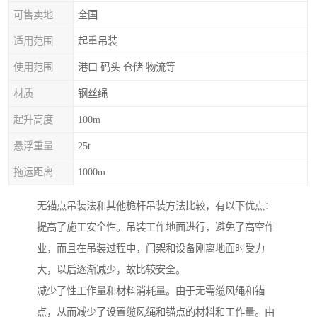
可售卖地
全国
适用范围
起重吊装
使用范围
港口 码头 仓储 物流等
材质
钢丝绳
起升高度
100m
悬浮重量
25t
拖运距离
1000m
无锚点吊装法和其他桅杆吊装方法比较，有以下优点：
提高了施工安全性。吊装工作地面进行，避免了高空作
业，而且在吊装过程中，门架和设备刚离地面时受力
大，以后逐渐减少，故比较安全。
减少了性工作量和材料消耗量。由于无需缆风绳和锚
点，从而减少了设置缆风绳和锚点的材料和工作量。由