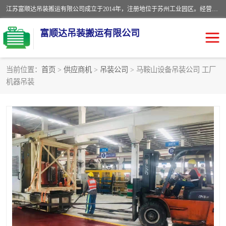
江苏富顺达吊装搬运有限公司成立于2014年，注册地位于苏州工业园区。经营范围包括起重吊装、搬运装卸服务；叉车、吊车租赁；水电安装；机电工程施工及维护；机电设备安装；家政服务、保洁服务。苏州搬运公司，苏州叉车出租，苏州吊车出租，苏州工厂设备搬运，专业设备吊装服务。
富顺达吊装搬运有限公司
当前位置：
首页
>
供应商机
>
吊装公司
> 马鞍山设备吊装公司 工厂
机器吊装
苏州设备搬运吊装服务
发电机出租
工厂搬迁公司
设备包装
设备定位移位
起重吊装
设备搬运
吊装公司
工厂设备搬运
专业设备吊装服务
吊车出租租赁服务
叉车出租租赁服务