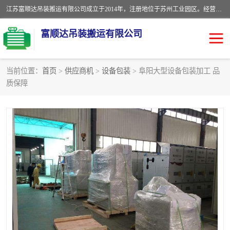
江苏富顺达吊装搬运有限公司成立于2014年，注册地位于苏州工业园区。经营范围包括起重吊装、搬运装卸服务；叉车、吊车租赁；水电安装；机电工程施工及维护；机电设备安装；家政服务、保洁服务。苏州搬运公司，苏州叉车出租，苏州吊车出租，苏州工厂设备搬运，专业设备吊装服务。
富顺达吊装搬运有限公司
当前位置：
首页
>
供应商机
>
设备包装
> 阜阳大型设备包装加工 品
质保障
苏州设备搬运吊装服务
发电机出租
工厂搬迁公司
设备包装
设备定位移位
起重吊装
设备搬运
吊装公司
工厂设备搬运
专业设备吊装服务
吊车出租租赁服务
叉车出租租赁服务