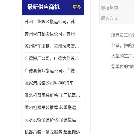
最新供应商机
更多
搬运货物
服务方式
苏州工业园区搬运公司，苏州工业园区搬厂公司
苏州胥口镇搬运公司，苏州胥口镇吊装搬厂公司
所有员工均
经营，把的
苏州铲车出租，苏州垃圾清理铲车租赁服务
大型的工厂
广德搬厂公司，广德大件设备搬厂，广德搬运
您单位的“信
广德县装卸搬运公司，广德县机器搬运公司
张家港吊装公司8--300汽车吊出租）
淮北机器吊装价格 工厂机器吊装
衢州机器吊装推荐 起重搬运
丽水设备吊装价格 吊装搬运
机器吊装一条龙服务 起重搬运