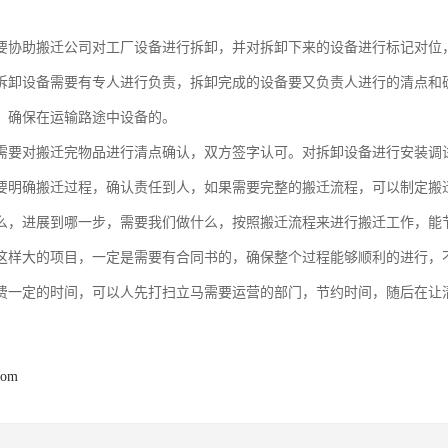
要协助搬迁公司对工厂设备进行拆卸，并对拆卸下来的设备进行标记对位
拆卸设备需要有专人进行负责，拆卸完成的设备要又负责人进行的清点和
，确保在运输路途中设备的。
需要对搬迁完物品进行清点确认，双方签字认可。对拆卸设备进行安装调
要明确搬迁过程，确认责任到人，如果需要完整的搬迁流程，可以制定搬
么，进展到哪一步，需要我们做什么，按照搬迁流程来进行搬迁工作，能
这样大的项目，一定是需要有合同书的，确保整个过程能够顺利的进行，
费一定的时间，可以人先打扫立马需要运营的部门，节约时间，随后在让
com