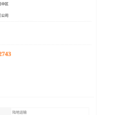
吴中区
迁公司
2743
陆地运输