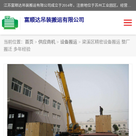
江苏富顺达吊装搬运有限公司成立于2014年，注册地位于苏州工业园区。经营范围包括起重吊装、搬运装卸服务；叉车、吊车租赁；水电安装；机电工程施工及维护；机电设备安装；家政服务、保洁服务。苏州搬运公司，苏州叉车出租，苏州吊车出租，苏州工厂设备搬运，专业设备吊装服务。
富顺达吊装搬运有限公司
当前位置：
首页
>
供应商机
>
设备搬运
> 梁溪区精密设备搬运 整厂
搬迁 多年经验
苏州设备搬运吊装服务
发电机出租
工厂搬迁公司
设备包装
设备定位移位
起重吊装
设备搬运
吊装公司
工厂设备搬运
专业设备吊装服务
吊车出租租赁服务
叉车出租租赁服务