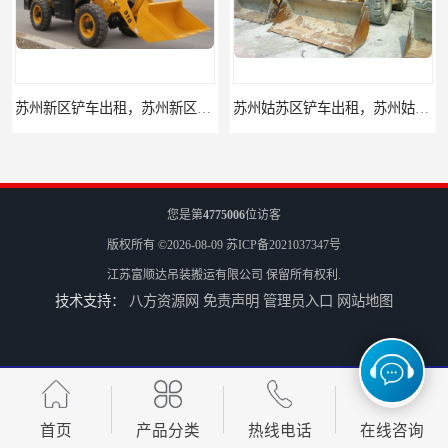
苏州新区铲车出租，苏州新区装载机出租
苏州姑苏区铲车出租，苏州姑苏区装载机出租
您是第
4775006
位访客
版权所有 ©2026-08-09
苏ICP备2021037347号
江苏富顺达吊装搬运有限公司
保留所有权利.
技术支持：
八方资源网
免责声明
管理员入口
网站地图
昆山升降机出租，昆山升降平台出租
吴江升降机出租，吴江升降平台出租
首页
产品分类
热线电话
在线咨询