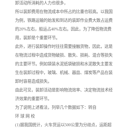
卸活动所消耗的人力也很多，
所以装卸费用在物流成本中所占的比重也较高。以我国
为例，铁路运输的始发和到达的装卸作业费大致占运费
的20%左右，船运占40%左右。因此，为了降低物流费
用，装卸是个重要环节。
此外，进行装卸操作时往往需要接触货物，因此，这是
在物流过程中造成货物破损、散失、损耗、混合等损失
的主要环节。例如袋装水泥纸袋破损和水泥散失主要发
生在装卸过程中，玻璃、机械、器皿、煤炭等产品在装
卸时容易造成损失。
由此可见，装卸活动是影响物流效率、决定物流技术经
济效果的重要环节。
为了说明上述看法，列举几个数据如下：转自
环 球 网 校
(1)据我国统计，火车货运以500公里为分歧点，运距超