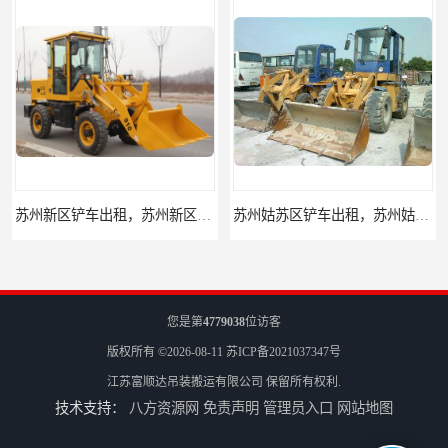
苏州新区铲车出租，苏州新区装载机出租
苏州姑苏区铲车出租，苏州姑苏区装载机出租
您是第
4779038
位访客
版权所有 ©2026-08-11
苏ICP备2021037347号
江苏富顺达吊装搬运有限公司
保留所有权利.
技术支持：
八方资源网
免责声明
管理员入口
网站地图