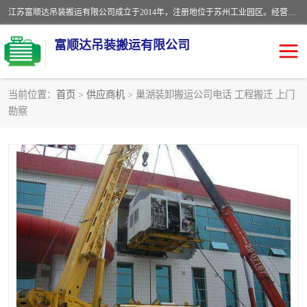
江苏富顺达吊装搬运有限公司成立于2014年，注册地位于苏州工业园区。经营范围包括起重吊装、搬运装卸服务；叉车、吊车租赁；水电安装；机电工程施工及维护；机电设备安装；家政服务、保洁服务。苏州搬运公司，苏州叉车出租，苏州吊车出租，苏州工厂设备搬运，专业设备吊装服务。
富顺达吊装搬运有限公司
当前位置：
首页
>
供应商机
> 巢湖装卸搬运公司电话 工程搬迁 上门
勘察
苏州设备搬运吊装服务
发电机出租
工厂搬迁公司
设备包装
设备定位移位
起重吊装
设备搬运
吊装公司
工厂设备搬运
专业设备吊装服务
吊车出租租赁服务
叉车出租租赁服务