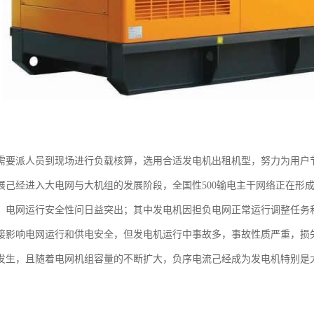
需要派人员到现场进行负载核算，选用合适发电机出租机型，努力为用户
展己经进入大电网与大机组的发展阶段，全国性500输电主干网络正在形成2
，电网运行安全性问日益突出；其中发电机因担负电网正常运行调整任务
接影响电网运行和供电安全，但发电机运行中事故多，事故性质严重，损
发生，且随着电网机组容量的不断扩大，负序电流己经成为发电机特别是