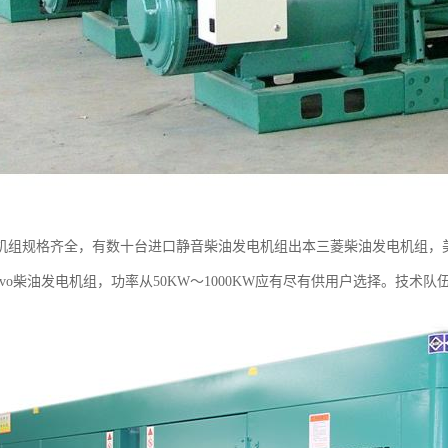
机组规格齐全，有数十台进口静音柴油发电机组出本三菱柴油发电机组，
lvo柴油发电机组，功率从50KW～1000KW应有尽有供用户选择。技术队