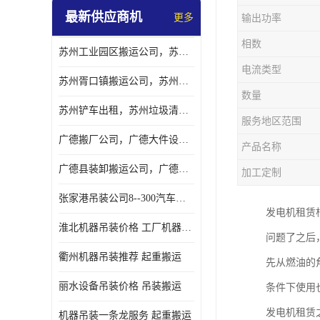
最新供应商机
更多
输出功率
相数
苏州工业园区搬运公司，苏州工业园区搬厂公司
电流类型
苏州胥口镇搬运公司，苏州胥口镇吊装搬厂公司
数量
苏州铲车出租，苏州垃圾清理铲车租赁服务
服务地区范围
广德搬厂公司，广德大件设备搬厂，广德搬运
产品名称
广德县装卸搬运公司，广德县机器搬运公司
加工定制
张家港吊装公司8--300汽车吊出租）
发电机租赁
淮北机器吊装价格 工厂机器吊装
问题了之后
衢州机器吊装推荐 起重搬运
先从燃油的
丽水设备吊装价格 吊装搬运
条件下使用
发电机租赁
机器吊装一条龙服务 起重搬运