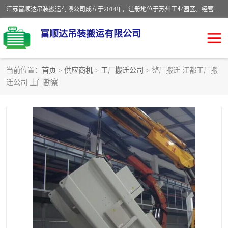
江苏富顺达吊装搬运有限公司成立于2014年，注册地位于苏州工业园区。经营范围包括起重吊装、搬运装卸服务；叉车、吊车租赁；水电安装；机电工程施工及维护；机电设备安装；家政服务、保洁服务。苏州搬运公司，苏州叉车出租，苏州吊车出租，苏州工厂设备搬运，专业设备吊装服务。
富顺达吊装搬运有限公司
当前位置：
首页
>
供应商机
>
工厂搬迁公司
> 整厂搬迁 江都工厂搬
迁公司 上门勘察
苏州设备搬运吊装服务
发电机出租
工厂搬迁公司
设备包装
设备定位移位
起重吊装
设备搬运
吊装公司
工厂设备搬运
专业设备吊装服务
吊车出租租赁服务
叉车出租租赁服务