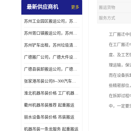
最新供应商机
更多
搬运货物
服务方式
苏州工业园区搬运公司，苏州工业园区搬厂公司
苏州胥口镇搬运公司，苏州胥口镇吊装搬厂公司
工厂搬迁中
在工厂搬迁
苏州铲车出租，苏州垃圾清理铲车租赁服务
度、及工艺
广德搬厂公司，广德大件设备搬厂，广德搬运
理运输，保
广德县装卸搬运公司，广德县机器搬运公司
而在设备拆
张家港吊装公司8--300汽车吊出租）
些精密部位
淮北机器吊装价格 工厂机器吊装
在拆卸过程
衢州机器吊装推荐 起重搬运
中，一定要
丽水设备吊装价格 吊装搬运
机器吊装一条龙服务 起重搬运