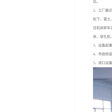
位。
2、工厂搬
松下、富士
压机床卸车
床，穿孔机
3、设备起
4、市政桥
5、进口设