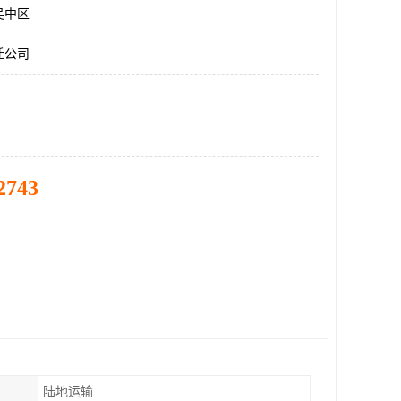
吴中区
迁公司
2743
陆地运输