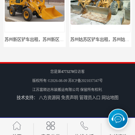
苏州新区铲车出租，苏州新区装载机出租
苏州姑苏区铲车出租，苏州姑苏区装载机出租
您是第
4773270
位访客
版权所有 ©2026-08-09
苏ICP备2021037347号
江苏富顺达吊装搬运有限公司
保留所有权利.
技术支持：
八方资源网
免责声明
管理员入口
网站地图
昆山升降机出租，昆山升降平台出租
吴江升降机出租，吴江升降平台出租