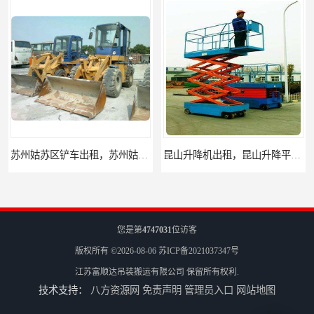
苏州姑苏区铲车出租，苏州姑苏区装载机出租
昆山升降机出租，昆山升降平台出租
您是第
4747031
位访客
版权所有 ©2026-08-06
苏ICP备2021037347号
江苏富顺达吊装搬运有限公司
保留所有权利.
技术支持：
八方资源网
免责声明
管理员入口
网站地图