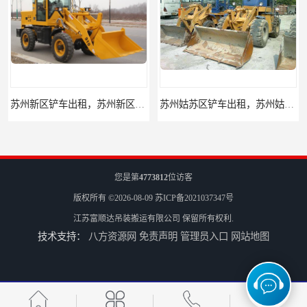
苏州姑苏区铲车出租，苏州姑苏区装载机出租
昆山升降机出租，昆山升降平台出租
您是第
4773812
位访客
版权所有 ©2026-08-09
苏ICP备2021037347号
江苏富顺达吊装搬运有限公司
保留所有权利.
技术支持：
八方资源网
免责声明
管理员入口
网站地图
吴江升降机出租，吴江升降平台出租
太仓升降机出租，太仓升降平台出租