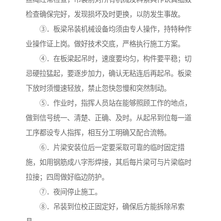
检查确保完好，发现损坏及时更换，以防发生事故。
③．板梁吊装机械设备均须由专人操作，持特种作
业操作证上岗。做好技术交底，严格执行施工方案。
④．在板梁起吊时，速度要均匀，构件要平稳；切
忌硬拉猛起，要逐步加力，确认无粘连后再起吊。板梁
下放时须慢速轻放，禁止忽快忽慢和突然制动。
⑤．作业时，指挥人员站在能够照顾工作的地点，
做到信号统一、清楚、正确、及时。从起吊到位每一道
工序都设专人指挥，相互分工明确又配合流畅。
⑥．片梁安装位后一定要采取可靠的临时固定措
施，如用钢筋成八字形焊接，其后每片梁可与片梁临时
拉接；四周做好临边防护。
⑦．夜间停止施工。
⑧．吊装到位校正固定好，确保后方能拆除吊索