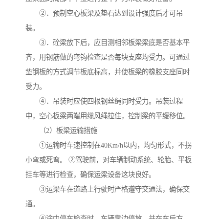
②．预制空心板梁及垫石达到设计强度后才可吊
装。
③．砼梁放下后，应目测相邻板梁梁底是否基本平
齐，用钢筋做的弯钩检查是否每块支座均受力。可通过
垫钢板的方式调节板底标高，并使板梁的橡胶支座同时
受力。
④．吊装时应使四根钢丝绳同时受力。吊装过程
中，空心板梁两端用缆风绳拉住，控制梁的平缓移位。
（2）板梁运输措施
①运输时车速控制在40Km/h以内，均匀形式，不拐
小弯或死弯。 ②驾驶前，对车辆制动系统、轮胎、平板
挂车等进行检查，确保运梁设备这块良好。
③运梁车在道路上行驶时严格遵守交通法，确保交
通。
④途中停车检查时，车辆靠边停放，并在车后方