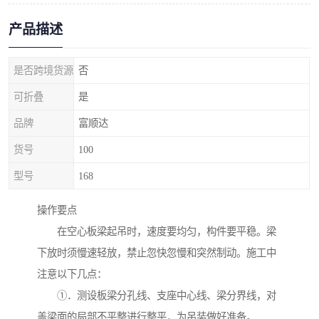
产品描述
是否跨境货源
否
可折叠
是
品牌
富顺达
货号
100
型号
168
操作要点
在空心板梁起吊时，速度要均匀，构件要平稳。梁
下放时须慢速轻放，禁止忽快忽慢和突然制动。施工中
注意以下几点：
①．测设板梁分孔线、支座中心线、梁分界线，对
盖梁面的局部不平整进行整平，为吊装做好准备。