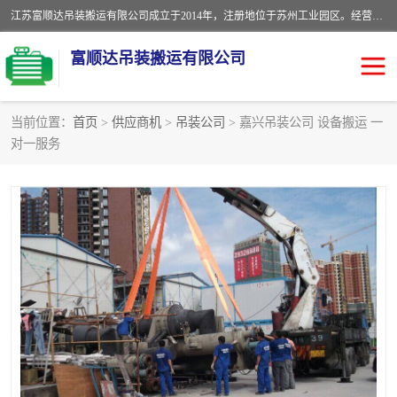
江苏富顺达吊装搬运有限公司成立于2014年，注册地位于苏州工业园区。经营范围包括起重吊装、搬运装卸服务；叉车、吊车租赁；水电安装；机电工程施工及维护；机电设备安装；家政服务、保洁服务。苏州搬运公司，苏州叉车出租，苏州吊车出租，苏州工厂设备搬运，专业设备吊装服务。
富顺达吊装搬运有限公司
当前位置：
首页
>
供应商机
>
吊装公司
> 嘉兴吊装公司 设备搬运 一
对一服务
苏州设备搬运吊装服务
发电机出租
工厂搬迁公司
设备包装
设备定位移位
起重吊装
设备搬运
吊装公司
工厂设备搬运
专业设备吊装服务
吊车出租租赁服务
叉车出租租赁服务