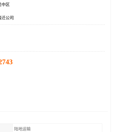
吴中区
搬迁公司
2743
陆地运输