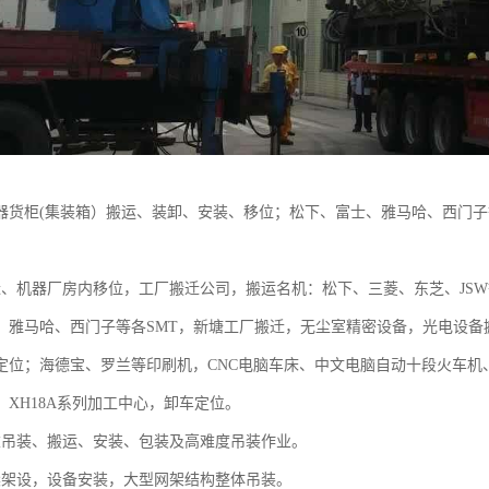
器货柜(集装箱）搬运、装卸、安装、移位；松下、富士、雅马哈、西门子
迁、机器厂房内移位，工厂搬迁公司，搬运名机：松下、三菱、东芝、JSW等2
、雅马哈、西门子等各SMT，新塘工厂搬迁，无尘室精密设备，光电设备搬运
定位；海德宝、罗兰等印刷机，CNC电脑车床、中文电脑自动十段火车机
、XH18A系列加工中心，卸车定位。
重吊装、搬运、安装、包装及高难度吊装作业。
梁架设，设备安装，大型网架结构整体吊装。