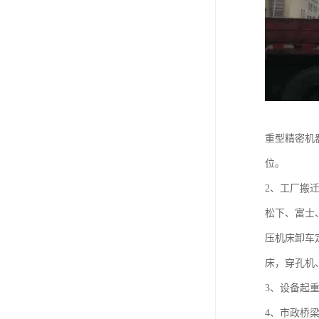
重型精密机
位。
2、工厂搬
松下、富士
压机床卸车
床，穿孔机
3、设备起
4、市政桥