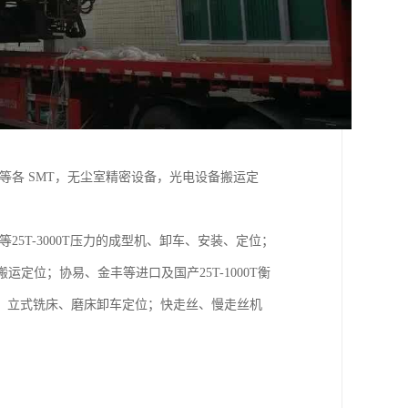
等各 SMT，无尘室精密设备，光电设备搬运定
5T-3000T压力的成型机、卸车、安装、定位；
定位；协易、金丰等进口及国产25T-1000T衡
、立式铣床、磨床卸车定位；快走丝、慢走丝机