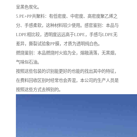
呈黑色炭化。
5.PE+PP共聚料：有低密度、中密度、高密度聚乙烯之
分、手感柔软，这种材料较少使用。感官鉴别：本品与
LDPE相比较，透明度远远高于LDPE，手感与LDPE无
差异，撕裂试验象PP膜，才质为透明纯白色。
燃烧鉴别：本品燃烧时火焰为全，熔融滴落，无黑烟，
气味似石油。
按照这些包装的识别能更好的也能的找出其中的特征，
在费料回收区别时经常也会弄混，本公司的生产人员是
按照这些方式去辨别的。