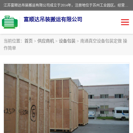
江苏富顺达吊装搬运有限公司成立于2014年，注册地位于苏州工业园区。经营范围包括起重吊装、搬运装卸服务；叉车、吊车租赁；水电安装；机电工程施工及维护；机电设备安装；家政服务、保洁服务。苏州搬运公司，苏州叉车出租，苏州吊车出租，苏州工厂设备搬运，专业设备吊装服务。
富顺达吊装搬运有限公司
当前位置：
首页
>
供应商机
>
设备包装
> 南通真空设备包装定做 操
作简单
苏州设备搬运吊装服务
发电机出租
工厂搬迁公司
设备包装
设备定位移位
起重吊装
设备搬运
吊装公司
工厂设备搬运
专业设备吊装服务
吊车出租租赁服务
叉车出租租赁服务