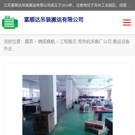
江苏富顺达吊装搬运有限公司成立于2014年，注册地位于苏州工业园区。经营范围包括起重吊装、搬运装卸服务；叉车、吊车租赁；水电安装；机电工程施工及维护；机电设备安装；家政服务、保洁服务。苏州搬运公司，苏州叉车出租，苏州吊车出租，苏州工厂设备搬运，专业设备吊装服务。
富顺达吊装搬运有限公司
当前位置：
首页
>
供应商机
> 工程搬迁 常熟机床搬厂公司 搬运设备
齐全
苏州设备搬运吊装服务
发电机出租
工厂搬迁公司
设备包装
设备定位移位
起重吊装
设备搬运
吊装公司
工厂设备搬运
专业设备吊装服务
吊车出租租赁服务
叉车出租租赁服务