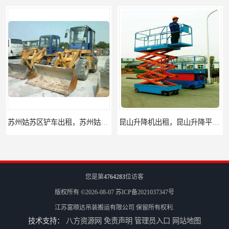
苏州姑苏区铲车出租，苏州姑苏区装载机出租
昆山升降机出租，昆山升降平台出租
您是第
4764283
位访客
版权所有 ©2026-08-07
苏ICP备2021037347号
江苏富顺达吊装搬运有限公司
保留所有权利.
技术支持：
八方资源网
免责声明
管理员入口
网站地图