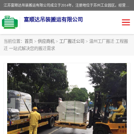
江苏富顺达吊装搬运有限公司成立于2014年，注册地位于苏州工业园区。经营范围包括起重吊装、搬运装卸服务；叉车、吊车租赁；水电安装；机电工程施工及维护；机电设备安装；家政服务、保洁服务。苏州搬运公司，苏州叉车出租，苏州吊车出租，苏州工厂设备搬运，专业设备吊装服务。
富顺达吊装搬运有限公司
当前位置：
首页
>
供应商机
>
工厂搬迁公司
> 温州工厂搬迁 工程搬
迁 一站式解决您的搬迁需求
苏州设备搬运吊装服务
发电机出租
工厂搬迁公司
设备包装
设备定位移位
起重吊装
设备搬运
吊装公司
工厂设备搬运
专业设备吊装服务
吊车出租租赁服务
叉车出租租赁服务