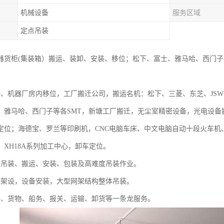
机械设备
服务区域
定点吊装
器货柜(集装箱）搬运、装卸、安装、移位；松下、富士、雅马哈、西门子
迁、机器厂房内移位，工厂搬迁公司，搬运名机：松下、三菱、东芝、JSW等2
、雅马哈、西门子等各SMT，新塘工厂搬迁，无尘室精密设备，光电设备搬运
定位；海德宝、罗兰等印刷机，CNC电脑车床、中文电脑自动十段火车机
、XH18A系列加工中心，卸车定位。
重吊装、搬运、安装、包装及高难度吊装作业。
梁架设，设备安装，大型网架结构整体吊装。
备、货物、船务、报关、运输、卸货等一条龙服务。