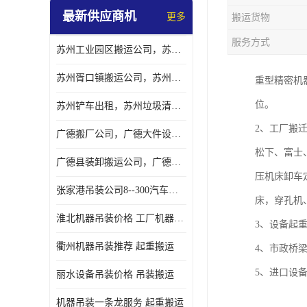
最新供应商机
更多
搬运货物
服务方式
苏州工业园区搬运公司，苏州工业园区搬厂公司
苏州胥口镇搬运公司，苏州胥口镇吊装搬厂公司
重型精密机
位。
苏州铲车出租，苏州垃圾清理铲车租赁服务
2、工厂搬
广德搬厂公司，广德大件设备搬厂，广德搬运
松下、富士
广德县装卸搬运公司，广德县机器搬运公司
压机床卸车
张家港吊装公司8--300汽车吊出租）
床，穿孔机
淮北机器吊装价格 工厂机器吊装
3、设备起
衢州机器吊装推荐 起重搬运
4、市政桥
5、进口设
丽水设备吊装价格 吊装搬运
机器吊装一条龙服务 起重搬运