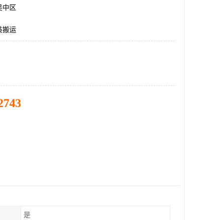
吴中区
装搬运
2743
是