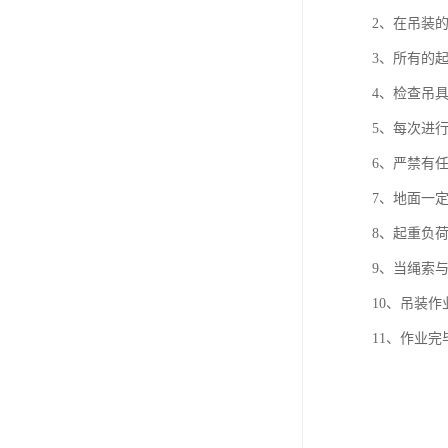
2、在吊装
3、所有的
4、检查吊
5、每次进
6、严禁有
7、地面一
8、起重负
9、当绳索
10、吊装
11、作业