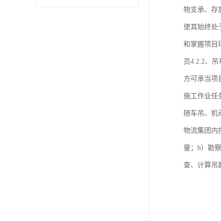
物支承、存
使其始终处
和掌握项目
员4.2.
方可承当项
施工作业任
随车吊、机
物流集团内控
量；b）勘
查、计算吊