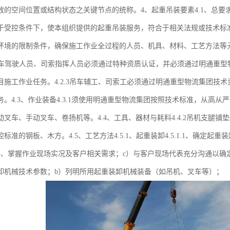
放的空间位置或结构状态之关键节点的统称。4、起重吊装要素4.1、总
于受控条件下，使本组织提供的起重吊装服务，符合于相关法规或技术标
环境的限制条件，确保施工作业全过程的人员、机具、材料、工艺方法等元
2、吊车驾驶人员、司索指挥人员必须通过特种资质认证，并必须通过明通重
目施工作业任务。4.2.3吊车辅工、司索工必须通过明通重型物流集团技
务。4.3、作业装备4.3.1须使用明通重型物流集团按照技术标准，从高
动叉车、手动叉车、卷扬机等。4.4、工具、器材与耗料4.4.2吊机支腿
标准的钢板、木方。4.5、工艺方法4.5.1、起重装卸4.5.1.1、确定
察、掌握作业现场实况及客户相关需求；c）与客户现场代表充分沟通以确定作业
卸机械技术参数；b）列明所用起重装卸机械装备（如吊机、叉车等）；