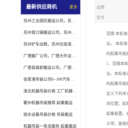
最新供应商机
更多
品牌
型号
苏州工业园区搬运公司，苏州工业园区搬厂公司
苏州胥口镇搬运公司，苏州胥口镇吊装搬厂公司
范围 本标
业。 本标
苏州铲车出租，苏州垃圾清理铲车租赁服务
的起重吊装
广德搬厂公司，广德大件设备搬厂，广德搬运
1、范围本
广德县装卸搬运公司，广德县机器搬运公司
业。本标准
张家港吊装公司8--300汽车吊出租）
的起重吊装施工
淮北机器吊装价格 工厂机器吊装
定义下列术
衢州机器吊装推荐 起重搬运
间位置；起重
起重装置，
丽水设备吊装价格 吊装搬运
义项，是指
机器吊装一条龙服务 起重搬运