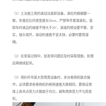
（1）土法施工用的滚动法装卸设备，滚杠的粗细要一
致，年度应比托排宽度长50cm，严禁带手套填滚杠。装
卸车时滚边的坡度不得大于20°，滚道的搭设要平整、坚
实，接头错开，滚动的速度不宜太快，必要时要用溜
绳。
（2）在安装过程中，如发现问题应及时采取措施，处理
后再继续起吊。
（3）用扒杆吊装大型塔类设备时，多台卷扬机联合操
作，必须要求各卷扬机的卷扬速度大致相同，要保证塔
体上各吊点受力大致趋于均匀，避免塔体受力不匀而变
形。