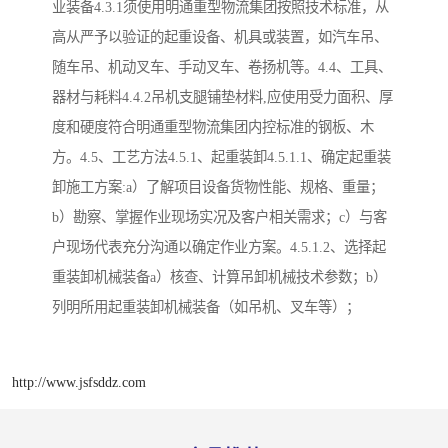
业装备4.3.1须使用明通重型物流集团按照技术标准，从
高从严予以验证的起重设备、机具或装置，如汽车吊、
随车吊、机动叉车、手动叉车、卷扬机等。4.4、工具、
器材与耗料4.4.2吊机支腿铺垫材料,应使用受力面积、厚
度和硬度符合明通重型物流集团内控标准的钢板、木
方。4.5、工艺方法4.5.1、起重装卸4.5.1.1、确定起重装
卸施工方案:a）了解项目设备货物性能、规格、重量；
b）勘察、掌握作业现场实况及客户相关需求；c）与客
户现场代表充分沟通以确定作业方案。4.5.1.2、选择起
重装卸机械装备a）核查、计算吊卸机械技术参数；b）
列明所用起重装卸机械装备（如吊机、叉车等）；
http://www.jsfsddz.com