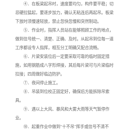
④．在板梁起吊时，速度要均匀，构件要平稳；切
忌硬拉猛起，要逐步加力，确认无粘连后再起吊。板梁
下放时须慢速轻放，禁止忽快忽慢和突然制动。
⑤．作业时，指挥人员站在能够照顾工作的地点，
做到信号统一、清楚、正确、及时。从起吊到位每一道
工序都设专人指挥，相互分工明确又配合流畅。
⑥．片梁安装位后一定要采取可靠的临时固定措
施，如用钢筋成八字形焊接，其后每片梁可与片梁临时
拉接；四周做好临边防护。
⑦．夜间停止施工。
⑧．吊装到位校正固定好，确保后方能拆除吊索
具。
⑨．遇以上大风、暴风和大雾大雨等天气暂停作
业。
⑩．起重作业中做到“十不吊”挥手或信号不清不