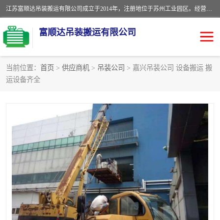
江苏富顺达吊装搬运有限公司成立于2014年，注册地位于苏州工业园区。经营范围包括起重吊装、搬运装卸服务；叉车、吊车租赁；水电安装；机电工程施工及维护；机电设备安装；家政服务、保洁服务。苏州搬运公司，苏州叉车出租，苏州吊车出租，苏州工厂设备搬运，专业设备吊装服务。
富顺达吊装搬运有限公司
当前位置：
首页
>
供应商机
>
吊装公司
> 嘉兴吊装公司 设备搬运 搬
运设备齐全
苏州设备搬运吊装服务
发电机出租
工厂搬迁公司
设备包装
设备定位移位
起重吊装
设备搬运
吊装公司
工厂设备搬运
专业设备吊装服务
吊车出租租赁服务
叉车出租租赁服务