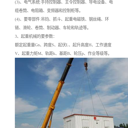
(3)、电气系统:手持控制器、主令控制器、导电设备、电
缆卷筒、电阻箱、变频器和控制柜等。
(4)、要零部件:吊钧、抓斗、起重电磁铁、钢丝绳、环
链、滑轮、卷筒、制动器、车轮和轨迹等。
3、起重机械的要参数：
额定起重量Gn、跨度S、起伏L、起升高度H、工作速度
V、起重力矩M、轨距k、基距B、轮压p、作业等级等。