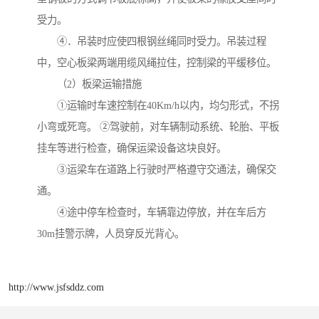
受力。
④．吊装时应使四根钢丝绳同时受力。吊装过程
中，空心板梁两端用缆风绳拉住，控制梁的平缓移位。
（2）板梁运输措施
①运输时车速控制在40Km/h以内，均匀形式，不拐
小弯或死弯。 ②驾驶前，对车辆制动系统、轮胎、平板
挂车等进行检查，确保运梁设备这块良好。
③运梁车在道路上行驶时严格遵守交通法，确保交
通。
④途中停车检查时，车辆靠边停放，并在车后方
30m挂警示牌，人员穿反光背心。
http://www.jsfsddz.com