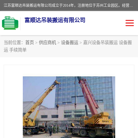
江苏富顺达吊装搬运有限公司成立于2014年，注册地位于苏州工业园区。经营范围包括起重吊装、搬运装卸服务；叉车、吊车租赁；水电安装；机电工程施工及维护；机电设备安装；家政服务、保洁服务。苏州搬运公司，苏州叉车出租，苏州吊车出租，苏州工厂设备搬运，专业设备吊装服务。
富顺达吊装搬运有限公司
当前位置：
首页
>
供应商机
>
设备搬运
> 嘉兴设备吊装搬运 设备搬
运 手续简单
苏州设备搬运吊装服务
发电机出租
工厂搬迁公司
设备包装
设备定位移位
起重吊装
设备搬运
吊装公司
工厂设备搬运
专业设备吊装服务
吊车出租租赁服务
叉车出租租赁服务