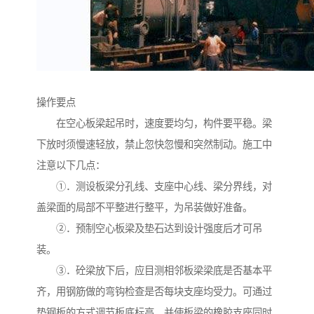
操作要点
在空心板梁起吊时，速度要均匀，构件要平稳。梁
下放时须慢速轻放，禁止忽快忽慢和突然制动。施工中
注意以下几点：
①．测设板梁分孔线、支座中心线、梁分界线，对
盖梁面的局部不平整进行整平，为吊装做好准备。
②．预制空心板梁及垫石达到设计强度后才可吊
装。
③．砼梁放下后，应目测相邻板梁梁底是否基本平
齐，用钢筋做的弯钩检查是否每块支座均受力。可通过
垫钢板的方式调节板底标高，并使板梁的橡胶支座同时