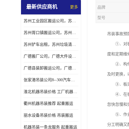
最新供应商机
更多
品牌
型号
苏州工业园区搬运公司，苏州工业园区搬厂公司
苏州胥口镇搬运公司，苏州胥口镇吊装搬厂公司
吊装事故预
①．对板梁
苏州铲车出租，苏州垃圾清理铲车租赁服务
度和定期维
广德搬厂公司，广德大件设备搬厂，广德搬运
②．构件自
广德县装卸搬运公司，广德县机器搬运公司
及时更换，
张家港吊装公司8--300汽车吊出租）
③．板梁吊
淮北机器吊装价格 工厂机器吊装
④．在板梁
衢州机器吊装推荐 起重搬运
忽快忽慢和
⑤．作业时
丽水设备吊装价格 吊装搬运
分工明确又
机器吊装一条龙服务 起重搬运