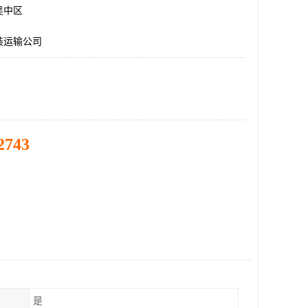
吴中区
装运输公司
2743
是