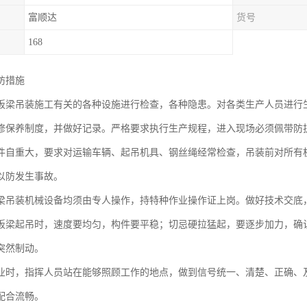
富顺达
货号
168
防措施
吊装施工有关的各种设施进行检查，各种隐患。对各类生产人员进行生
修保养制度，并做好记录。严格要求执行生产规程，进入现场必须佩带防
重大，要求对运输车辆、起吊机具、钢丝绳经常检查，吊装前对所有机
以防发生事故。
装机械设备均须由专人操作，持特种作业操作证上岗。做好技术交底
起吊时，速度要均匀，构件要平稳；切忌硬拉猛起，要逐步加力，确认
突然制动。
，指挥人员站在能够照顾工作的地点，做到信号统一、清楚、正确、及
配合流畅。