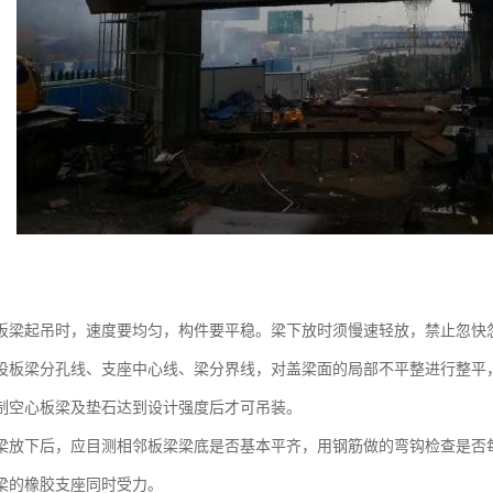
起吊时，速度要均匀，构件要平稳。梁下放时须慢速轻放，禁止忽快忽
梁分孔线、支座中心线、梁分界线，对盖梁面的局部不平整进行整平
空心板梁及垫石达到设计强度后才可吊装。
下后，应目测相邻板梁梁底是否基本平齐，用钢筋做的弯钩检查是否每
梁的橡胶支座同时受力。