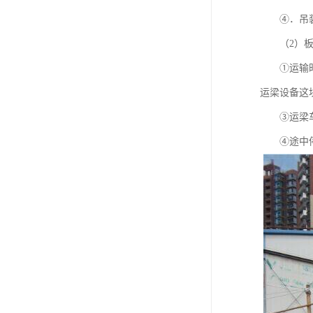
④．吊装时
（2）板
①运输时车
运梁设备这
③运梁车在
④途中停车