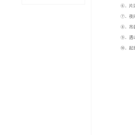
⑥．片梁安
⑦．夜间
⑧．吊装
⑨．遇以
⑩．起重作