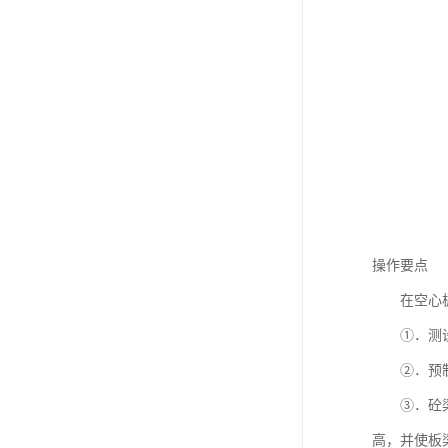
操作要点
在空心板梁
①．测设板
②．预制
③．砼梁放
高，并使板