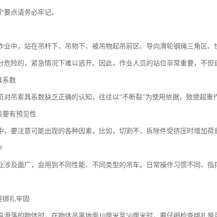
1个要点请务必牢记。
作业中，站在吊杆下、吊物下、被吊物起吊前区、导向滑轮钢绳三角区、
分危险的，紧急情况下难以逃开。因此，作业人员的站位非常重要，不但
具系数
员对吊索具系数缺乏正确的认知，往往以“不断裂”为使用依据，致使超重
素要有预见性
中，要注意可能出现的各种因素，比如，切割不、拆除件受挤压时增加荷
作
业涉及面广，会用到不同性能、不同类型的吊车。日常操作习惯不同、指
要绑扎牢固
易滑落的物体时，在物体吊离地面10厘米至50厘米时，要仔细检查绑扎