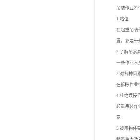
吊装作业2
1.站位
在起重吊装
置，都是十
2.了解吊索
一些作业人
3.对各种因
在拆除作业
4.杜绝误操
起重吊装作
意。
5.被吊物体
起吊重大及