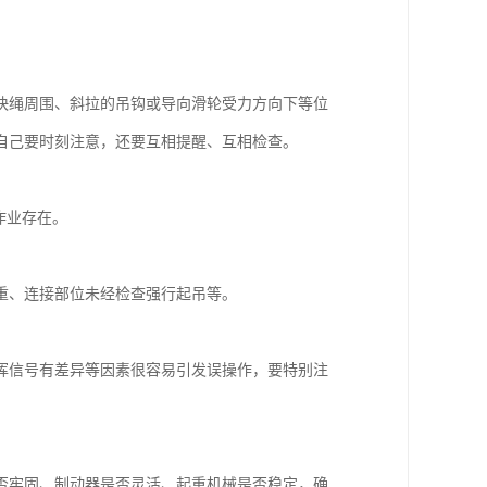
快绳周围、斜拉的吊钩或导向滑轮受力方向下等位
自己要时刻注意，还要互相提醒、互相检查。
作业存在。
重、连接部位未经检查强行起吊等。
挥信号有差异等因素很容易引发误操作，要特别注
是否牢固、制动器是否灵活、起重机械是否稳定，确