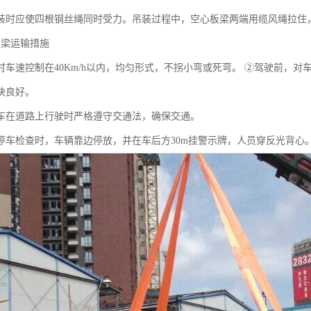
应使四根钢丝绳同时受力。吊装过程中，空心板梁两端用缆风绳拉住
梁运输措施
速控制在40Km/h以内，均匀形式，不拐小弯或死弯。 ②驾驶前，对
块良好。
道路上行驶时严格遵守交通法，确保交通。
检查时，车辆靠边停放，并在车后方30m挂警示牌，人员穿反光背心