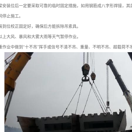
装位后一定要采取可靠的临时固定措施，如用钢筋成八字形焊接，其后
停止施工。
到位校正固定好，确保后方能拆除吊索具。
上大风、暴风和大雾大雨等天气暂停作业。
业中做到“十不吊”挥手或信号不清不吊、重量、不明不吊、超载荷不