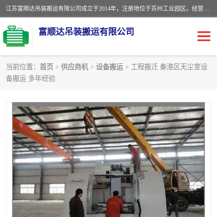
江苏富顺达吊装搬运有限公司成立于2014年，注册地位于苏州工业园区。经营范围包括起重吊装、搬运装卸服务；叉车、吊车租赁；水电安装；机电工程施工及维护；机电设备安装；家政服务、保洁服务。苏州搬运公司，苏州叉车出租，苏州吊车出租，苏州工厂设备搬运，专业设备吊装服务。
富顺达吊装搬运有限公司
当前位置：
首页
>
供应商机
>
设备搬运
> 工程搬迁 秦淮区无尘室设
备搬运 多年经验
苏州设备搬运吊装服务
发电机出租
工厂搬迁公司
设备包装
设备定位移位
起重吊装
设备搬运
吊装公司
工厂设备搬运
专业设备吊装服务
吊车出租租赁服务
叉车出租租赁服务