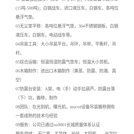
(15吨-500吨)；白钢战车，进口液压车，白钢车，各吨位
悬浮气垫。
03无尘室平移：各吨位悬浮气垫，304不锈钢钢板，白钢
液压车，白钢车，电动战车等。
04吊装工具：大小吊装平台，吊环，吊带，平衡杆，吊
杆。
05综合运输：恒温恒湿防震气垫车；恒温大小货柜。
06木箱制作：进出口木箱制作（熏蒸、防震、防潮、真
空）
07防震台安装：A架，电（手）动手拉葫芦，防震台落
（下）坑，搬移，制作
08团队：在光刻机，曝光机，mocvd设备吊装搬移拥有
一套成熟的技术与经验
09服务：公司已通过iso9001长城质量体系认证
服务领域： 无尘室、半导体、光伏、太阳能、、光学仪