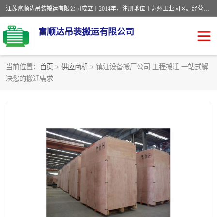
江苏富顺达吊装搬运有限公司成立于2014年，注册地位于苏州工业园区。经营范围包括起重吊装、搬运装卸服务；叉车、吊车租赁；水电安装；机电工程施工及维护；机电设备安装；家政服务、保洁服务。苏州搬运公司，苏州叉车出租，苏州吊车出租，苏州工厂设备搬运，专业设备吊装服务。
富顺达吊装搬运有限公司
当前位置：
首页
>
供应商机
> 镇江设备搬厂公司 工程搬迁 一站式解
决您的搬迁需求
苏州设备搬运吊装服务
发电机出租
工厂搬迁公司
设备包装
设备定位移位
起重吊装
设备搬运
吊装公司
工厂设备搬运
专业设备吊装服务
吊车出租租赁服务
叉车出租租赁服务