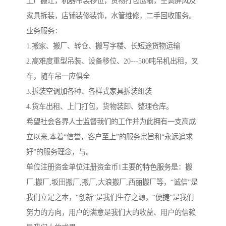
工厂搬迁，机器吊装移位，货物打包运输，空调屏风及
家具拆装，店铺装修装饰，水管维修，二手回收服务。
业务服务：
1.搬家、搬厂、转仓、搬写字楼、长短途货物运输
2.高难度重型吊装、设备移位、20---500吨吊机出租，叉
车，随车吊一应俱全
3.拆装空调加各种、各样式家具拆装组装
4.货车出租、上门打包，货物装卸、整理仓库。
希望社会各界人士监督我们的工作并为此拥有一支高成
立以来,本着“信誉，客户至上”的服务宗旨和“永远追求
好”的服务理念，与。
单位注册资金单位注册资金币1主要的特色服务是：搬
厂,搬厂,坂田搬厂,搬厂,大浪搬厂,西丽搬厂等，“诚信”是
我们立足之本，“创新”是我们生存之源，“便捷”是我们
努力的方向，用户的满意是我们大的收益、用户的信赖