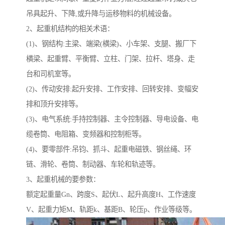
吊具起升、下降,或升降与运移物料的机械设备。
2、起重机结构的相关术语：
(1)、钢结构:主梁、端梁(横梁)、小车架、支腿、搬厂下
横梁、起重臂、平衡臂、立柱、门架、拉杆、塔身、走
台和司机室等。
(2)、传动安排:起升安排、工作安排、回转安排、变幅安
排和顶升安排等。
(3)、电气系统:手持控制器、主令控制器、导电设备、电
缆卷筒、电阻箱、变频器和控制柜等。
(4)、要零部件:吊钧、抓斗、起重电磁铁、钢丝绳、环
链、滑轮、卷筒、制动器、车轮和轨迹等。
3、起重机械的要参数：
额定起重量Gn、跨度S、起伏L、起升高度H、工作速度
V、起重力矩M、轨距k、基距B、轮压p、作业等级等。