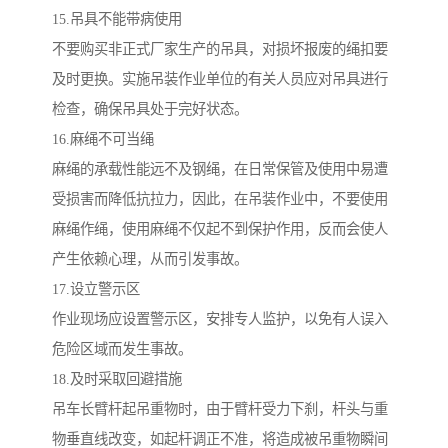
15.吊具不能带病使用
不要购买非正式厂家生产的吊具，对损坏报废的绳扣要
及时更换。实施吊装作业单位的有关人员应对吊具进行
检查，确保吊具处于完好状态。
16.麻绳不可当绳
麻绳的承载性能远不及钢绳，在日常保管及使用中易遭
受损害而降低抗拉力，因此，在吊装作业中，不要使用
麻绳作绳，使用麻绳不仅起不到保护作用，反而会使人
产生依赖心理，从而引发事故。
17.设立警示区
作业现场应设置警示区，安排专人监护，以免有人误入
危险区域而发生事故。
18.及时采取回避措施
吊车长臂杆起吊重物时，由于臂杆受力下刹，杆头与重
物垂直线改变，如起杆调正不准，将造成被吊重物瞬间