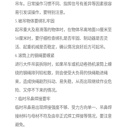
吊车。日常操作习惯不同、指挥信号有差异等因素很容
易引发误操作，要特别注意。
5.被吊物体要绑扎牢固
起吊重大及易滑落的物体时，在物体吊离地面10厘米至
50厘米时，要仔细检查绑扎是否牢固、制动器是否灵
活、起重机械是否稳定，确认情况良好后方可起吊。
6.滚筒上的钢绳要缠紧
进行大件吊装拆除时，如果吊车或机动卷扬机滚筒上缠
绕的钢绳排列较松散，则会使受大负荷的快绳勒进绳
束，造成快绳剧烈抖动、易失稳，从而出现继续作业危
险、又停不下来的情况。
7.临时吊鼻焊接要牢
临时吊鼻易出现焊接强度不够、受力方向单一、吊鼻焊
接材料与母材不符及由非正式焊工焊接等情况，要注意
避免。