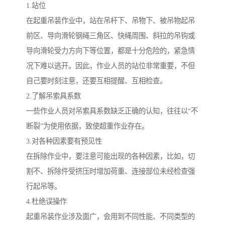
1.站位
在起重吊装作业中，站在吊杆下、吊物下、被吊物起吊
前区、导向滑轮钢绳三角区、快绳周围、斜拉的吊钩或
导向滑轮受力方向下等位置，都是十分危险的，紧急情
况下难以逃开。因此，作业人员的站位非常重要，不但
自己要时刻注意，还要互相提醒、互相检查。
2.了解吊索具系数
一些作业人员对吊索具系数缺乏正确的认知，往往以“不
断裂”为使用依据，致使超重作业存在。
3.对各种因素要有预见性
在拆除作业中，要注意可能出现的各种因素，比如，切
割不、拆除件受挤压时增加荷重、连接部位未经检查强
行起吊等。
4.杜绝误操作
起重吊装作业涉及面广，会用到不同性能、不同类型的