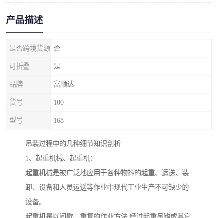
产品描述
是否跨境货源
否
可折叠
是
品牌
富顺达
货号
100
型号
168
吊装过程中的几种细节知识剖析
1、起重机械、起重机：
起重机械是被广泛地应用于各种物抖的起重、运送、装
卸、设备和人员运送等作业中现代工业生产不可缺少的
设备。
起重机是以间歇、重复的作业方法,经过起重吊钩或其它