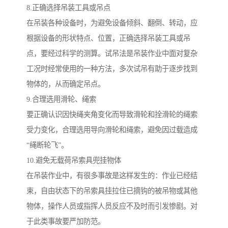
8.正确选择吊装工具或吊点
在吊装各种设备时，为避免设备倾斜、翻倒、转动，应
根据设备的形状特点、位置，正确选择吊装工具或吊
点，要经过科学的测算。试吊法是吊装作业中面对复杂
工况时经常使用的一种方法，多次试吊有助于逐步找到
物体的，从而确定吊点。
9.合理选用滑轮、绳索
要正确认识因快绳夹角变化而导致滑轮和拴滑轮的绳索
受力变化，合理选用导向滑轮和绳索，避免因过载造成
“绳断轮飞”。
10.避免无载荷吊索具兜挂物体
在吊装作业中，有很多事故是这样发生的：作业已经结
束，自由状态下的吊索具挂拉住已摘钩的被吊物或其他
物体，操作人员或指挥人员反应不及时而引发惨剧。对
于此类事故要严加防范。