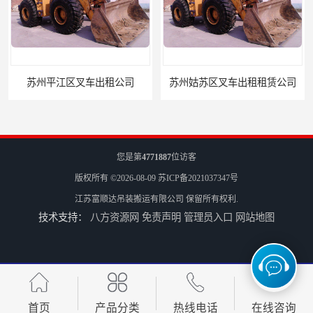
苏州平江区叉车出租公司
苏州姑苏区叉车出租租赁公司
您是第
4771887
位访客
版权所有 ©2026-08-09
苏ICP备2021037347号
江苏富顺达吊装搬运有限公司
保留所有权利.
技术支持：
八方资源网
免责声明
管理员入口
网站地图
苏州市区叉车出租，苏州古城区叉车出租
苏州园区叉车出租
首页
产品分类
热线电话
在线咨询