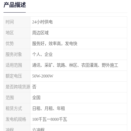
产品描述
时间
24小时供电
地区
周边区域
优势
服务好，效率高，发电快
服务对象
个人、企业
适用范围
通讯、采矿、筑路、林区、农田灌溉、野外施工
额定电压
50W-2000W
是否跨境货源
否
范围
全国
租赁方式
日租、月租、年租
发电机规格
100千瓦一8000千瓦
冲程
六冲程