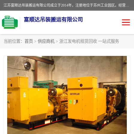
江苏富顺达吊装搬运有限公司成立于2014年，注册地位于苏州工业园区。经营范围包括起重吊装、搬运装卸服务；叉车、吊车租赁；水电安装；机电工程施工及维护；机电设备安装；家政服务、保洁服务。苏州搬运公司，苏州叉车出租，苏州吊车出租，苏州工厂设备搬运，专业设备吊装服务。
富顺达吊装搬运有限公司
当前位置：
首页
>
供应商机
> 浙江发电机租赁回收 一站式服务
苏州设备搬运吊装服务
发电机出租
工厂搬迁公司
设备包装
设备定位移位
起重吊装
设备搬运
吊装公司
工厂设备搬运
专业设备吊装服务
吊车出租租赁服务
叉车出租租赁服务