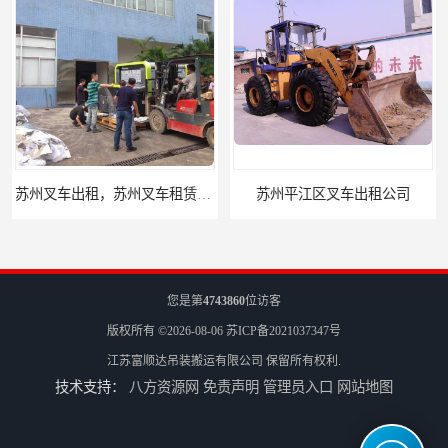
苏州叉车出租，苏州叉车租赁公司
苏州平江区叉车出租公司
您是第
4743860
位访客
版权所有 ©2026-08-06
苏ICP备2021037347号
江苏富顺达吊装搬运有限公司
保留所有权利.
技术支持：
八方资源网
免责声明
管理员入口
网站地图
苏州姑苏区叉车出租租赁公司
苏州市区叉车出租，苏州古城区叉车出租