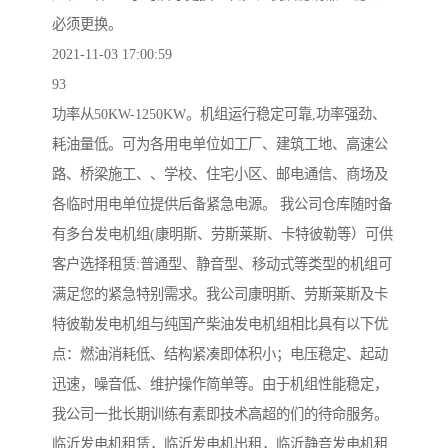
必须更换。
2021-11-03 17:00:59
93
功率从50KW-1250KW。机组运行稳定可靠,功率强劲、
耗油量低。可为各用电单位如工厂、建筑工地、高速公
路、桥梁施工、、学校、住宅小区、邮电通信、商场及
各临时用电单位提供后备紧急电源。 我公司仓库随时备
有多台发电机组(康明斯、劳斯莱斯、卡特彼勒等）可供
客户选择租赁:普通型、静音型、移动式等类型的机组可
满足您的紧急特别需求。我公司康明斯、劳斯莱斯及卡
特彼勒发电机组与纯国产柴油发电机组相比具有以下优
点：燃油消耗低、结构紧凑即体积小；电压稳定、起动
迅速，噪音低、维护操作简单等。由于机组性能稳定，
我公司一批长期训练有素即技术高超的们的待命服务。
临沂发电机租赁，临沂发电机出租，临沂静音发电机租