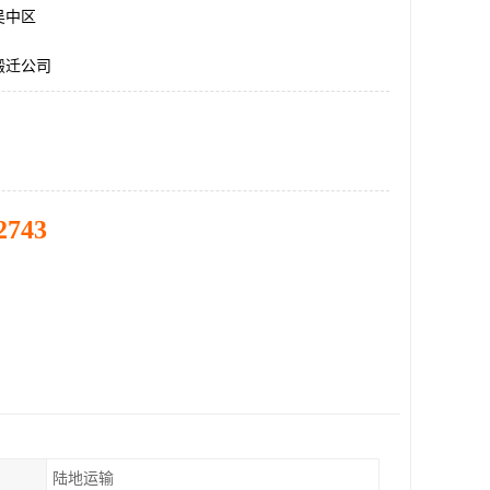
吴中区
搬迁公司
2743
陆地运输