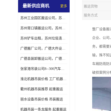
最新供应商机
更多
搬运货物
服务方式
苏州工业园区搬运公司，苏州工业园区搬厂公司
苏州胥口镇搬运公司，苏州胥口镇吊装搬厂公司
整厂设备搬
企业、公司
苏州铲车出租，苏州垃圾清理铲车租赁服务
务，都需要
广德搬厂公司，广德大件设备搬厂，广德搬运
输，殊不知
广德县装卸搬运公司，广德县机器搬运公司
车厢防雨防
张家港吊装公司8--300汽车吊出租）
破损案例分
淮北机器吊装价格 工厂机器吊装
衢州机器吊装推荐 起重搬运
丽水设备吊装价格 吊装搬运
机器吊装一条龙服务 起重搬运