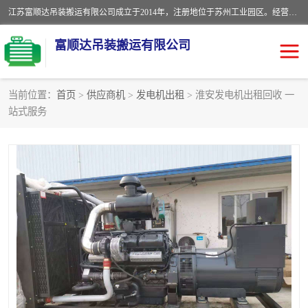
江苏富顺达吊装搬运有限公司成立于2014年，注册地位于苏州工业园区。经营范围包括起重吊装、搬运装卸服务；叉车、吊车租赁；水电安装；机电工程施工及维护；机电设备安装；家政服务、保洁服务。苏州搬运公司，苏州叉车出租，苏州吊车出租，苏州工厂设备搬运，专业设备吊装服务。
富顺达吊装搬运有限公司
当前位置：
首页
>
供应商机
>
发电机出租
> 淮安发电机出租回收 一
站式服务
苏州设备搬运吊装服务
发电机出租
工厂搬迁公司
设备包装
设备定位移位
起重吊装
设备搬运
吊装公司
工厂设备搬运
专业设备吊装服务
吊车出租租赁服务
叉车出租租赁服务