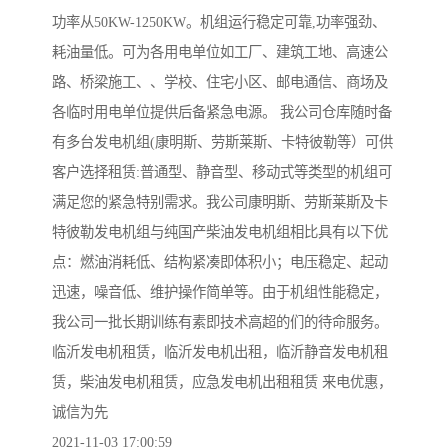
功率从50KW-1250KW。机组运行稳定可靠,功率强劲、
耗油量低。可为各用电单位如工厂、建筑工地、高速公
路、桥梁施工、、学校、住宅小区、邮电通信、商场及
各临时用电单位提供后备紧急电源。 我公司仓库随时备
有多台发电机组(康明斯、劳斯莱斯、卡特彼勒等）可供
客户选择租赁:普通型、静音型、移动式等类型的机组可
满足您的紧急特别需求。我公司康明斯、劳斯莱斯及卡
特彼勒发电机组与纯国产柴油发电机组相比具有以下优
点：燃油消耗低、结构紧凑即体积小；电压稳定、起动
迅速，噪音低、维护操作简单等。由于机组性能稳定，
我公司一批长期训练有素即技术高超的们的待命服务。
临沂发电机租赁，临沂发电机出租，临沂静音发电机租
赁，柴油发电机租赁，应急发电机出租租赁 来电优惠，
诚信为先
2021-11-03 17:00:59