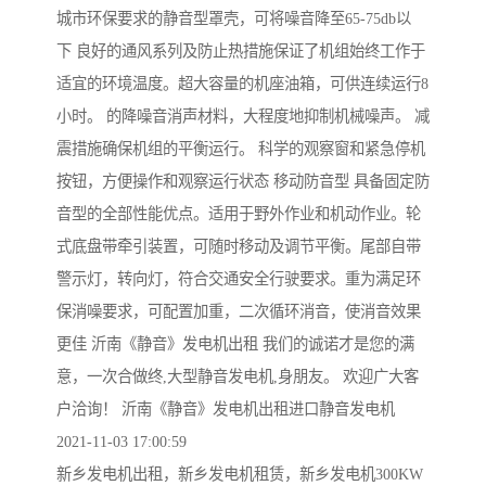
城市环保要求的静音型罩壳，可将噪音降至65-75db以
下 良好的通风系列及防止热措施保证了机组始终工作于
适宜的环境温度。超大容量的机座油箱，可供连续运行8
小时。 的降噪音消声材料，大程度地抑制机械噪声。 减
震措施确保机组的平衡运行。 科学的观察窗和紧急停机
按钮，方便操作和观察运行状态 移动防音型 具备固定防
音型的全部性能优点。适用于野外作业和机动作业。轮
式底盘带牵引装置，可随时移动及调节平衡。尾部自带
警示灯，转向灯，符合交通安全行驶要求。重为满足环
保消噪要求，可配置加重，二次循环消音，使消音效果
更佳 沂南《静音》发电机出租 我们的诚诺才是您的满
意，一次合做终,大型静音发电机,身朋友。 欢迎广大客
户洽询！ 沂南《静音》发电机出租进口静音发电机
2021-11-03 17:00:59
新乡发电机出租，新乡发电机租赁，新乡发电机300KW