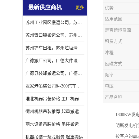
最新供应商机
更多
优势
适用范围
苏州工业园区搬运公司，苏州工业园区搬厂公司
是否跨境货源
苏州胥口镇搬运公司，苏州胥口镇吊装搬厂公司
租赁方式
苏州铲车出租，苏州垃圾清理铲车租赁服务
冲程
广德搬厂公司，广德大件设备搬厂，广德搬运
励磁方式
广德县装卸搬运公司，广德县机器搬运公司
频率
张家港吊装公司8--300汽车吊出租）
电压
产品名称
淮北机器吊装价格 工厂机器吊装
衢州机器吊装推荐 起重搬运
1800KW
丽水设备吊装价格 吊装搬运
明斯发电机
按客户的需
机器吊装一条龙服务 起重搬运