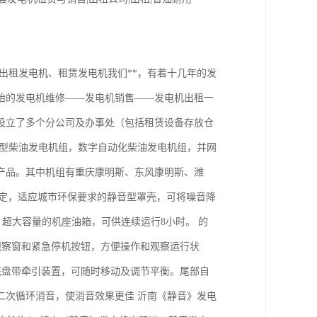
出租发电机、租赁发电机我们**，有着十几年的发
始的发电机维修——发电机销售——发电机出租一
设立了多个分公司及办事处（包括租赁设备存放仓
了标准型柴油发电机组，数字自动化柴油发电机组，并网
产品。其中机组有重庆康明斯、东风康明斯、潍
之规定，适应城市环保要求的静音型罩壳，可将噪音降
度。超大容量的机座油箱，可供连续运行8小时。 的
观察窗和紧急停机按钮，方便操作和观察运行状
底盘带牵引装置，可随时移动及调节平衡。尾部自
二次循环消音，使消音效果更佳 沂南《静音》发电