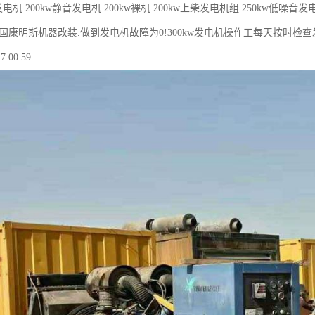
发电机.200kw静音发电机.200kw裸机.200kw上柴发电机组.250kw低噪音
国康明斯机器改装.做到发电机故障为0!300kw发电机操作工每天按时检查发
7:00:59