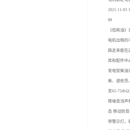
2021-11-03 1
88
《低耗油》
电机出租的
路走来能在
库和配件中心
发电型柴油
柴、道依茨
至65-7
降噪音消声
态 移动防
带警示灯，