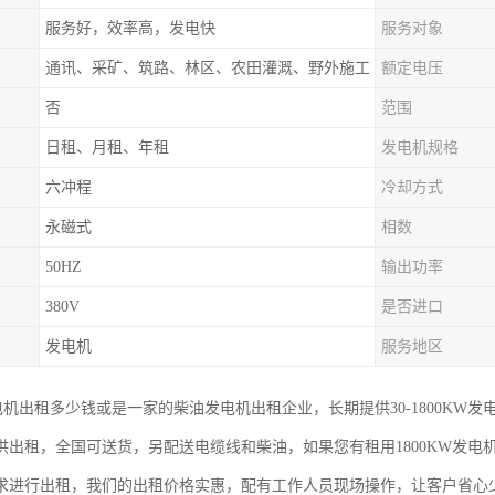
服务好，效率高，发电快
服务对象
通讯、采矿、筑路、林区、农田灌溉、野外施工
额定电压
否
范围
日租、月租、年租
发电机规格
六冲程
冷却方式
永磁式
相数
50HZ
输出功率
380V
是否进口
发电机
服务地区
发电机出租多少钱或是一家的柴油发电机出租企业，长期提供30-1800KW发
供出租，全国可送货，另配送电缆线和柴油，如果您有租用1800KW发
求进行出租，我们的出租价格实惠，配有工作人员现场操作，让客户省心