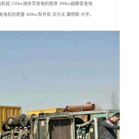
发电机组.250kw道依茨发电机租赁.300kw超静音发电
电机的质量.400kw型号有.沃尔沃.康明斯.大宇。