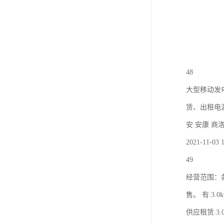
48
大型移动发
赁、出租电
安 安康 商
2021-11-03 1
49
经营范围：
售。 有:3.0kw
供应租赁.3.