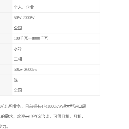
个人、企业
50W-2000W
全国
100千瓦一8000千瓦
水冷
三相
50kw-2600kw
是
全国
电机出租业务，目前拥有4台1800KW超大型进口康
电机的需求，欢迎来电咨询洽谈，可供日租、月租，
少力。