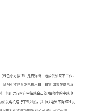
钮（绿色小方按钮）是否弹出，造成供油泵不工作，
 阜阳租赁静音发电机出租，租赁 如果在供电系
时，机组运行时在中性线会出线3倍频率的中线电
为使发电机运行不致过热，其中线电流不得超过发
发电机租赁与销售|出租公司|出租|省油耐用