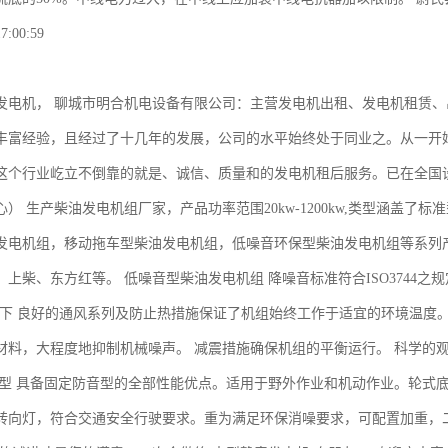
7:00:59
发电机， 聊城市明合机电设备有限公司：主营发电机出租、发电机租赁、
丰富经验，且经过了十几年的发展，公司的水平始终处于同业之。从一开
这个行业屹立不倒靠的就是、诚信、质量和的发电机租后服务。已在全国
） 生产柴油发电机组厂家，产品功率范围20kw-1200kw,类型涵盖
发电机组，移动拖车型柴油发电机组，低噪音环保型柴油发电机组等系列
、上柴、东方红等。 低噪音型柴油发电机组 降噪音标准符合ISO3744
5db以下 良好的通风系列及防止热措施保证了机组始终工作于适宜的环境温
材料，大程度地抑制机械噪声。 减震措施确保机组的平衡运行。 科学的
音型 具备固定防音型的全部性能优点。适用于野外作业和机动作业。轮式
转向灯，符合交通安全行驶要求。重为满足环保消噪要求，可配置加重，