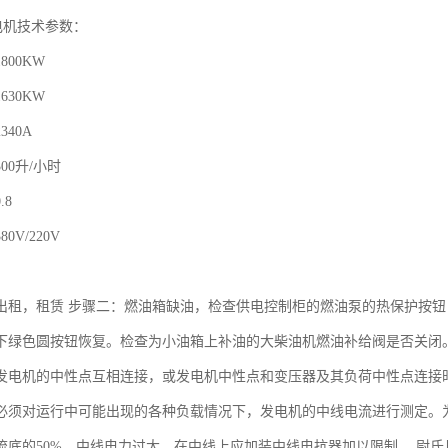
发电机技术参数：
800KW
630KW
40A
00升/小时
.8
0V/220V
出租，租赁 步骤二：燃油箱缺油，检查供电控制柜的燃油泵的热保护按
下绿色圆按钮恢复。检查为小油箱上补油的大柴油机燃油补给阀是否关闭。
发电机的中性点互相连接，或发电机中性点和变压器及其负荷中性点连接
必须对运行中可能出现的各种负载情况下，发电机的中线电流进行测定。
流底的50%。中线电力过大，在中线上应加装中线电抗器加以限制。 尉氏县