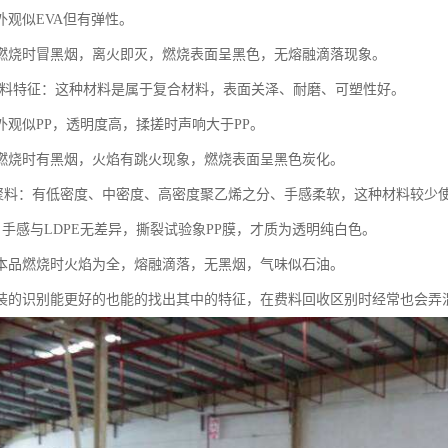
外观似EVA但有弹性。
燃烧时冒黑烟，离火即灭，燃烧表面呈黑色，无熔融滴落现象。
ET材料特征：这种材料是属于复合材料，表面关泽、耐磨、可塑性好。
外观似PP，透明度高，揉搓时声响大于PP。
燃烧时有黑烟，火焰有跳火现象，燃烧表面呈黑色炭化。
PP共聚料：有低密度、中密度、高密度聚乙烯之分、手感柔软，这种材料较少
，手感与LDPE无差异，撕裂试验象PP膜，才质为透明纯白色。
本品燃烧时火焰为全，熔融滴落，无黑烟，气味似石油。
装的识别能更好的也能的找出其中的特征，在费料回收区别时经常也会弄