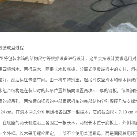
包装成型过程
装成型将包装木箱的结构尺寸等根据设备进行设计，这里会按设计要求选用
用四根滑木、两根端木、两根长木和底板，分离式侧板端板中的立柱、斜
装好，然后运往包装车间。由于机车特别重，起吊时仅靠滑木和端木组成
木组合结构是在装卸时的起吊位置处横向设置两块5cm厚的钢板，每块钢
索的起吊孔。两块横向钢板的中部根据机车的底部结构分别焊接几块支撑
× 24 cm。在滑木两头分别用螺栓各固定一根端木，它的截面尺寸为10 cm × 
。在底座的两长侧边沿上各固定一根长木，两根长木位于底板上，外侧和
一个外框。长木采用螺栓固定，上部不全使用普通螺母，而是间隔着用环