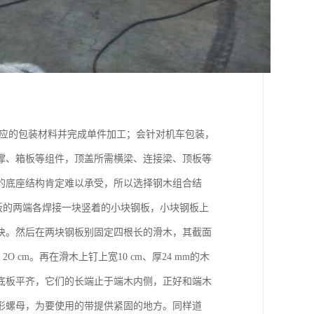
对应的包装材料并完成单件加工；会针对机车包装，
撑、箱板等组件，顶盖所需横梁、连接梁、顶板等
的底座结构肯定难以承受，所以选择钢木组合结
板的两端各焊接一块竖着的小块钢板，小块钢板上
块。然后在两块钢板别固定四根长的滑木，其截面
2O cm。再在滑木上钉上宽10 cm、厚24 mm的木
底板平齐，它们的长端止于端木内侧，正好和端木
形螺母，为要使用的带提供紧固的地方。同样道