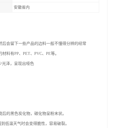
安徽省内
然后会留下一些产品的边料一般不懂得分辨的经常
有PP、PET、PVC、PE等。
少光泽，呈现出哑色
。
烧后的黑色炭化物，碳化物呈粉末状。
如遇到低温天气时会变得脆性，容易破裂。