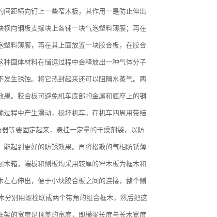
的间距横向钉上一些窄木板，其作用一是防止伸出
块横向钢板支撑块上各铺一块气泡塑料薄膜；再在
泡塑料薄膜，再在其上面放置一块胶合板，在胶合
这种固体材料在储运过程中会释放出一种气体分子
不发生锈蚀。将它热封起来还可以阻隔水蒸气。两
效果。胶合板可避免机车底部的金属和底座上的钢
输过程中产生滑动，损坏机车。在机车四周用带结
消防器等要固定起来，悬挂一定量的干燥剂袋，以防
，能起到更好的防锈效果。再将松散的气相防锈薄
闭木箱。端板和侧板均采用较厚的窄木板为框木和
木左右伸出，便于小块胶合板之间的连接，整个侧
根长方木分别用螺栓联成两个带角的组合框木，然后把这
框架的宽度是顶盖的宽度，即横梁长度与长木宽度