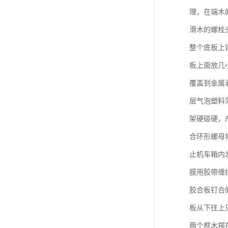
理，在端木
滑木的螺栓
整个底板上
板上面放几
覆盖到金属
层气泡塑料
架硬碰硬，
合环形螺母
止机车箱内
膜用胶带缠
胶合板钉合
板从下往上只
两个框木摆