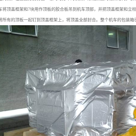
车将顶盖框架和7块用作顶板的胶合板吊到机车顶部，并把顶盖框架和立
将所有的顶板一起钉到顶盖框架上，将顶盖全部封合。整个机车的包装箱