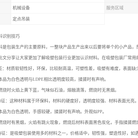
机械设备
服务区域
定点吊装
料识别技巧
料是包装生产的主要原料，一整块产品生产出来以后要将单个的小产品，
此文分享让大家更加了解吸塑包装行业更加认识材料。在吸塑包装厂常用的材料
料特征：材质软韧性好，环保，比较耐高温，可塑性差，吸塑有难度，表面缺
本品为白色透明与LDPE相比透明度较高，揉搓时有声响。
燃烧时火焰上黄下蓝，气味似石油，熔融滴落，燃烧时无黑烟。
材料特征：这种材料属于环保料，材料的硬度好，透明度较强、材料表面光亮
本品为白色透明，手感较硬，揉搓时有声响。外观似PP。
燃烧时有黑烟，火焰有跳火现象，燃烧后材料表面黑色炭化，手指揉搓燃
材料特征：是吸塑包装使用多的材料之一，价格适中，韧性强，塑造性好，