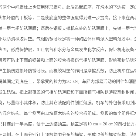
的两个中间螺栓上也使用环形螺母。此后吊起底座，在滑木的下边按一定
头损坏船的甲板等，二是使底座的整体强度得到进一步提高。接下来在两
铺一层气相防锈薄膜；然后在钢板支撑机车处的防锈薄膜上，先铺一层气
小块防滑橡胶衬垫。气相防锈薄膜是将一种的固体材料混入塑料薄膜中，
表面，形成保护层，阻止氧气和水分与金属发生化学反应，保证机电设备
薄膜可防止下面的钢架和上面的胶合板损伤气相防锈薄膜，影响密封防锈
产生损伤或损坏防锈薄膜。而橡胶衬垫的作用是摩擦系数，防止机车在运
将其固定到底座上，带承受的拉力为5O kN。车厢内部易活动的附件如
发生锈蚀。把上部覆盖的气相防锈薄膜和下面所铺气相防锈薄膜热封封闭
绕，尽量缩小其体积，防止其它装配附件划烂薄膜。机车的外包装采用封
的混合结构。每个侧面由13块框木结构的胶合板组成。侧板的每个组件框
钉连到一半高度，便于上边装顶盖。顶盖是将10 cm × 20 cm的四
在两侧，在上面分别钉上18根均匀分布的横梁，形成顶盖的框架结构。该