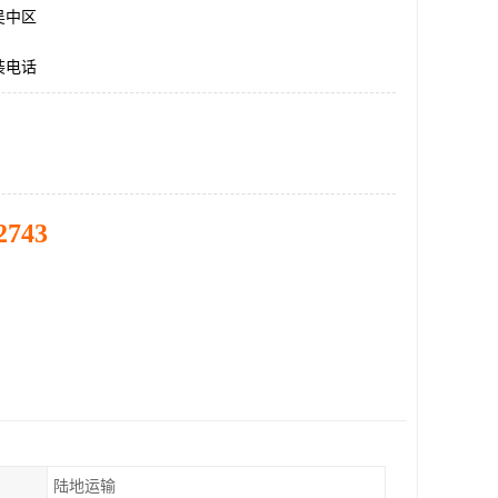
吴中区
装电话
2743
陆地运输