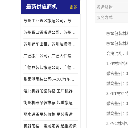
最新供应商机
更多
搬运货物
服务方式
苏州工业园区搬运公司，苏州工业园区搬厂公司
苏州胥口镇搬运公司，苏州胥口镇吊装搬厂公司
吸塑包装材
吸塑包装材
苏州铲车出租，苏州垃圾清理铲车租赁服务
会搞混乱，
广德搬厂公司，广德大件设备搬厂，广德搬运
1.PP材
广德县装卸搬运公司，广德县机器搬运公司
感官鉴别：
张家港吊装公司8--300汽车吊出租）
燃烧鉴别：
淮北机器吊装价格 工厂机器吊装
2.PET
衢州机器吊装推荐 起重搬运
感官鉴别：
燃烧鉴别：
丽水设备吊装价格 吊装搬运
3.PVC
机器吊装一条龙服务 起重搬运