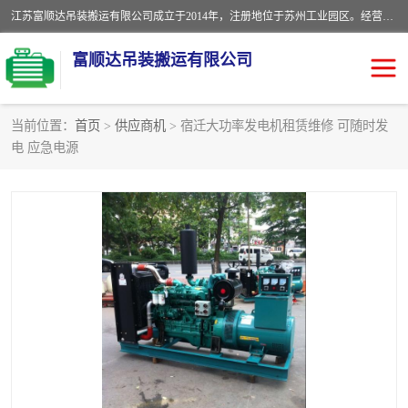
江苏富顺达吊装搬运有限公司成立于2014年，注册地位于苏州工业园区。经营范围包括起重吊装、搬运装卸服务；叉车、吊车租赁；水电安装；机电工程施工及维护；机电设备安装；家政服务、保洁服务。苏州搬运公司，苏州叉车出租，苏州吊车出租，苏州工厂设备搬运，专业设备吊装服务。
富顺达吊装搬运有限公司
当前位置：
首页
>
供应商机
> 宿迁大功率发电机租赁维修 可随时发
电 应急电源
苏州设备搬运吊装服务
发电机出租
工厂搬迁公司
设备包装
设备定位移位
起重吊装
设备搬运
吊装公司
工厂设备搬运
专业设备吊装服务
吊车出租租赁服务
叉车出租租赁服务