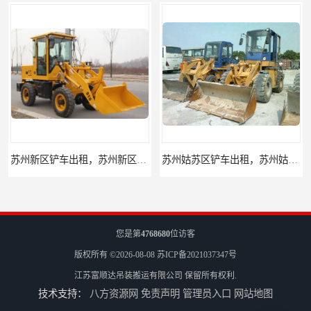
苏州姑苏区铲车出租，苏州姑苏区装载机出租
昆山升降机出租，昆山升降平台出租
您是第
4768680
位访客
版权所有 ©2026-08-08
苏ICP备2021037347号
江苏富顺达吊装搬运有限公司
保留所有权利.
技术支持：
八方资源网
免责声明
管理员入口
网站地图