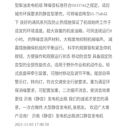
型柴油发电机组 降噪音标准符合ISO3744之规定，适应
城市环保要求的静音型罩壳，可将噪音降至65-75db以
下 良好的通风系列及防止热措施保证了机组始终工作于
适宜的环境温度。超大容量的机座油箱，可供连续运行8
小时。 的降噪音消声材料，大程度地抑制机械噪声。 减
震措施确保机组的平衡运行。 科学的观察窗和紧急停机
按钮，方便操作和观察运行状态 移动防音型 具备固定防
音型的全部性能优点。适用于野外作业和机动作业。轮
式底盘带牵引装置，可随时移动及调节平衡。尾部自带
警示灯，转向灯，符合交通安全行驶要求。重为满足环
保消噪要求，可配置加重，二次循环消音，使消音效果
更佳 沂南《静音》发电机出租 我们的诚诺才是您的满
意，一次合做终,大型静音发电机,身朋友。 欢迎广大客
户洽询！ 沂南《静音》发电机出租进口静音发电机
2021-11-03 17:00:59