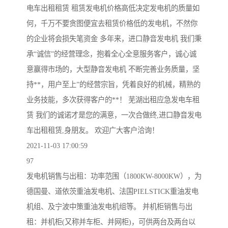
电车出租租赁 租赁发电机价格高低决定发电机的质量如
何，千万不要贪图便宜去租赁价格低的发电机，不然你
的企业将会损失笔资金 多年来，进口静音发电机 我们秉
承“诚信”的经营理念，抱着全心全意服务客户，诚心诚
意赢得市场的，大型静音发电机 不断完善业务质量，坚
持**，用户至上”的经营宗旨，凭着良好的机械，精熟的
业务技能，多次获得客户的**！ 芜湖出租应急发电车租
赁 我们的诚诺才是您的满意，一次合做终,进口静音发电
车出租租赁,身朋友。 欢迎广大客户洽询！
2021-11-03 17:00:59
97
发电机销售与出租：功率范围（1800KW-8000KW），为
德国曼、道依茨重油发电机、法国PIELSTICK重油发电
机组、及宁波中策重油发电机组等。 并机柜销售与出
租：并机柜(又称并车柜、并网柜)，可供两台及两台以